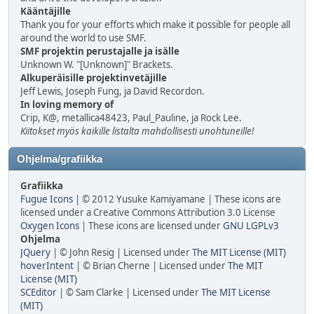
Kääntäjille
Thank you for your efforts which make it possible for people all
around the world to use SMF.
SMF projektin perustajalle ja isälle
Unknown W. "[Unknown]" Brackets.
Alkuperäisille projektinvetäjille
Jeff Lewis, Joseph Fung, ja David Recordon.
In loving memory of
Crip, K@, metallica48423, Paul_Pauline, ja Rock Lee.
Kiitokset myös kaikille listalta mahdollisesti unohtuneille!
Ohjelma/grafiikka
Grafiikka
Fugue Icons
| © 2012 Yusuke Kamiyamane | These icons are
licensed under a Creative Commons Attribution 3.0 License
Oxygen Icons
| These icons are licensed under
GNU LGPLv3
Ohjelma
JQuery
| © John Resig | Licensed under
The MIT License (MIT)
hoverIntent
| © Brian Cherne | Licensed under
The MIT
License (MIT)
SCEditor
| © Sam Clarke | Licensed under
The MIT License
(MIT)