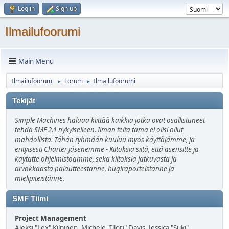
Log in
Sign up
Ilmailufoorumi
Main Menu
Ilmailufoorumi
Forum
Ilmailufoorumi
►
►
Tekijät
Simple Machines haluaa kiittää kaikkia jotka ovat osallistuneet
tehdä SMF 2.1 nykyiselleen. Ilman teitä tämä ei olisi ollut
mahdollista. Tähän ryhmään kuuluu myös käyttäjämme, ja
erityisesti Charter jäsenemme - Kiitoksia siitä, että asensitte ja
käytätte ohjelmistoamme, sekä kiitoksia jatkuvasta ja
arvokkaasta palautteestanne, bugiraporteistanne ja
mielipiteistänne.
SMF Tiimi
Project Management
Aleksi "Lex" Kilpinen, Michele "Illori" Davis, Jessica "Suki"