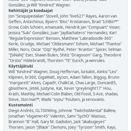
González, ja Will "Kindred" Wagner.
Kehittäjät ja koodaajat
Jon "Sesquipedalian" Stovell, John "live627" Rayes, Aaron van
Geffen, Antechinus, Bjoern "Bloc" Kristiansen, Brad "IchBin™"
Grow, Colin Schoen, emanuele, Hendrik Jan "Compuart" Visser,
Jessica "Suki" González, Juan "JayBachatero" Hernandez, Karl
"RegularExpression" Benson, Matthew "Labradoodle-360"
Kerle, Grudge, Michael "Oldiesmann" Eshom, Michael "Thantos"
Miller, Norv, Oscar "Ozp" Rydhé, Peter "Arantor" Spicer, Selman
"[SiNaN]" Eser, Shawn Bulen, Shitiz "Dragooon" Garg, Theodore
"Orstio" Hildebrandt, Thorsten "TE" Eurich, ja winrules.
Käyttäjätuki
Will "Kindred" Wagner, Doug Heffernan, lurkalot, Aleksi "Lex"
Kilpinen, br360, GigaWatt, ziycon, Adam Tallon, Bigguy, Bruno
"margarett" Alves, CapadY, ChalkCat, Chas Large, Duncan85,
gbsothere, JimM, Justyne, Kat, Kevin "greyknight17" Hou,
Krash, Mashby, Michael Colin Blaber, Old Fossil, S-Ace, shadav,
Steve, Storman™, Wade "sησω" Poulsen, ja xenovanis.
Kustomointi
Diego Andrés, GL700Wing, Johnnie "TwitchisMental" Ballew,
Jonathan "vbgamer45" Valentin, Sami "SychO" Mazouz,
Brannon "B" Hall, Gary M. Gadsdon, Jack "akabugeyes"
Thorsen, Jason "JBlaze" Clemons, Joey "Tyrsson" Smith, Kays,