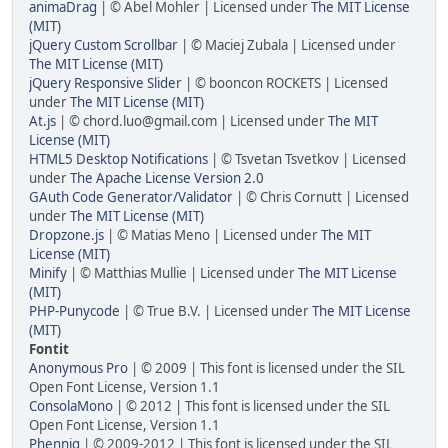
animaDrag
| © Abel Mohler | Licensed under
The MIT License
(MIT)
jQuery Custom Scrollbar
| © Maciej Zubala | Licensed under
The MIT License (MIT)
jQuery Responsive Slider
| © booncon ROCKETS | Licensed
under
The MIT License (MIT)
At.js
| © chord.luo@gmail.com | Licensed under
The MIT
License (MIT)
HTML5 Desktop Notifications
| © Tsvetan Tsvetkov | Licensed
under
The Apache License Version 2.0
GAuth Code Generator/Validator
| © Chris Cornutt | Licensed
under
The MIT License (MIT)
Dropzone.js
| © Matias Meno | Licensed under
The MIT
License (MIT)
Minify
| © Matthias Mullie | Licensed under
The MIT License
(MIT)
PHP-Punycode
| © True B.V. | Licensed under
The MIT License
(MIT)
Fontit
Anonymous Pro
| © 2009 | This font is licensed under the SIL
Open Font License, Version 1.1
ConsolaMono
| © 2012 | This font is licensed under the SIL
Open Font License, Version 1.1
Phennig
| © 2009-2012 | This font is licensed under the SIL