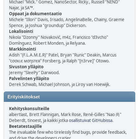
Michael "Mick." Gomez, NanoSector, Ricky., Russell "NEND"
Najar, ja SA™.
Oppaat ja dokumentaatio
Michele "Illori" Davis, Irisado, AngelinaBelle, Chainy, Graeme
Spence, ja Joshua "groundup" Dickerson.
Lokalisointi
Nikola "Dzonny" Novaković, m4z, Francisco "d3vcho"
Domínguez, Robert Monden, ja Relyana.
Markkinointi
Adish "(F.L.A.M.E.R)" Patel, Bryan "Runic" Deakin, Marcus
"cσσкιє мσηѕтєя" Forsberg, ja Ralph "[n3rve]" Otowo.
Sivuston ylläpito
Jeremy "SleePy" Darwood.
Palvelinten ylläpito
Derek Schwab, Michael Johnson, ja Liroy van Hoewijk.
Erityiskiitokset
Kehityskonsulteille
albertlast, Brett Flannigan, Mark Rose, René-Gilles "Nao 尚"
Deberdt, tinoest, ja kaikki jotka
osallistuivat GitHubissa
.
Beetatestaajille
The invaluable few who tirelessly find bugs, provide feedback,
and drive the developers crazier.