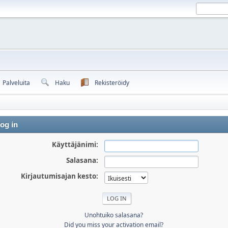
Palveluita
Haku
Rekisteröidy
og in
Käyttäjänimi:
Salasana:
Kirjautumisajan kesto:
Unohtuiko salasana?
Did you miss your activation email?