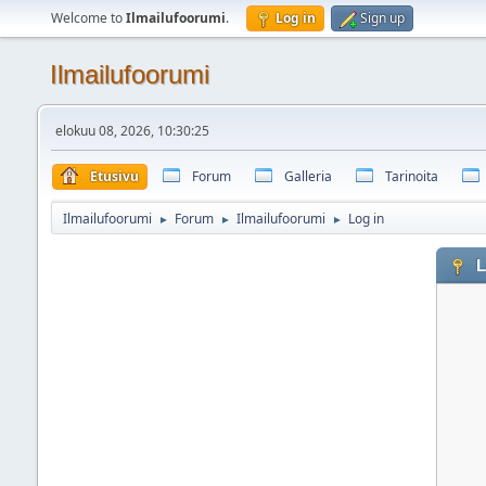
Welcome to
Ilmailufoorumi
.
Log in
Sign up
Ilmailufoorumi
elokuu 08, 2026, 10:30:25
Etusivu
Forum
Galleria
Tarinoita
Ilmailufoorumi
Forum
Ilmailufoorumi
Log in
►
►
►
L