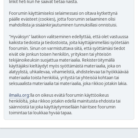
linkit heti kun he saavat tietää näistä.
Foorumin käyttämiseksi selaimessasi on oltava kytkettynä
päälle evästeet (cookies), jotta foorumin selaaminen olisi
mahdollista ja sisäänkirjautuminen tunnuksillasi onnistuisi.
"Hyväksyn" laatikon valitseminen edellyttää, että olet vastuussa
kaikista tiedoista ja tiedostoista, joita käyttäjänimelläsi syötetään
foorumiin. Sinun on varmistuttava siitä, että syöttämäsi tiedot
eivät ole jonkun toisen henkilön, yrityksen tai yhteisön
tekijänoikeuksin suojattua materiaalia. Rekisteröitymällä
käyttäjäksi kieltäydyt myös syöttämästä materiaalia, joka on
alatyylistä, uhkailevaa, vihamielistä, ahdistelevaa tai hyökkäävää
materiaalia toista henkilöä, yritystä tai yhteisöä kohtaan tai
seksuaalista materiaalia tai materiaalia, joka rikkoo jotakin lakia.
ilmailu.org
:lla on oikeus evätä foorumin käyttöoikeus
henkilöltä, joka rikkoo jotakin edellä mainituista ehdoista tai
säännöistä tai joka käyttäytymisellään häiritsee foorumin
toimintaa tai loukkaa hyvää tapaa.