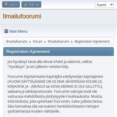
Log in
Sign up
Ilmailufoorumi
Main Menu
Ilmailufoorumi
Forum
Ilmailufoorumi
Registration Agreement
►
►
►
Registration Agreement
Jos hyväksyt tässä alla olevat ehdot ja säännöt, valitse
"Hyväksyn" ja sen jälkeen rekisteröidy.
Foorumin käyttämiseksi käyttäjiltä edellytetään käyttäjänimi
(HUOM! KÄYTTÄJÄNIMI ON OLTAVA VÄHINTÄÄN KOLME (3)
KIRJAINTA JA - (MIINUS tai VIIVA) MERKKI EI OLE SALLITTU),
salasana ja sähköpostiosoite. Foorumin valvojat eivät ole
vastuussa mahdollisista yksityisyyden loukkauksista. Muista,
että tiedosta, joka syötetään foorumiin, tulee julkista tietoa.
Siksi kannattaa olla varovainen henkilökohtaisten tietojen
syöttämisessä muiden nähtäville.