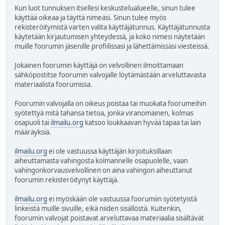
Kun luot tunnuksen itsellesi keskustelualueelle, sinun tulee
käyttää oikeaa ja täyttä nimeäsi. Sinun tulee myös
rekisteröitymistä varten valita käyttäjätunnus. Käyttäjätunnusta
käytetään kirjautumisen yhteydessä, ja koko nimesi näytetään
muille foorumin jäsenille profiilissasi ja lähettämissäsi viesteissä.
Jokainen foorumin käyttäjä on velvollinen ilmoittamaan
sähköpostitse foorumin valvojalle löytämästään arveluttavasta
materiaalista foorumissa.
Foorumin valvojalla on oikeus poistaa tai muokata foorumeihin
syötettyä mitä tahansa tietoa, jonka viranomainen, kolmas
osapuoli tai
ilmailu.org
katsoo loukkaavan hyvää tapaa tai lain
määräyksiä.
ilmailu.org
ei ole vastuussa käyttäjän kirjoituksillaan
aiheuttamasta vahingosta kolmannelle osapuolelle, vaan
vahingonkorvausvelvollinen on aina vahingon aiheuttanut
foorumin rekisteröitynyt käyttäjä.
ilmailu.org
ei myöskään ole vastuussa foorumiin syötetyistä
linkeistä muille sivuille, eikä niiden sisällöstä. Kuitenkin,
foorumin valvojat poistavat arveluttavaa materiaalia sisältävät