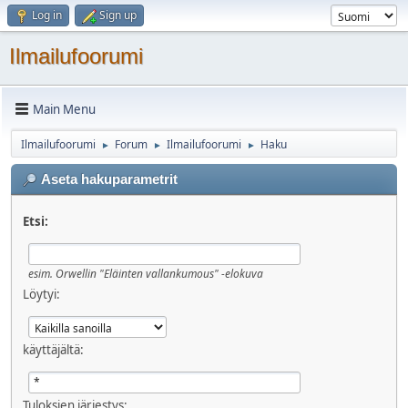
Log in
Sign up
Ilmailufoorumi
Main Menu
Ilmailufoorumi
Forum
Ilmailufoorumi
Haku
►
►
►
Aseta hakuparametrit
Etsi:
esim.
Orwellin "Eläinten vallankumous" -elokuva
Löytyi:
käyttäjältä:
Tuloksien järjestys: