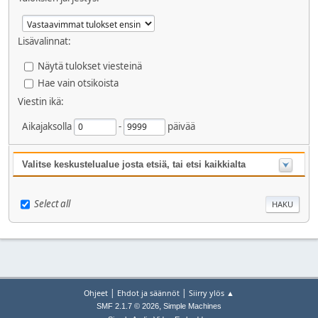
Lisävalinnat:
Näytä tulokset viesteinä
Hae vain otsikoista
Viestin ikä:
Aikajaksolla
-
päivää
Valitse keskustelualue josta etsiä, tai etsi kaikkialta
Select all
|
|
Ohjeet
Ehdot ja säännöt
Siirry ylös ▲
,
SMF 2.1.7 © 2026
Simple Machines