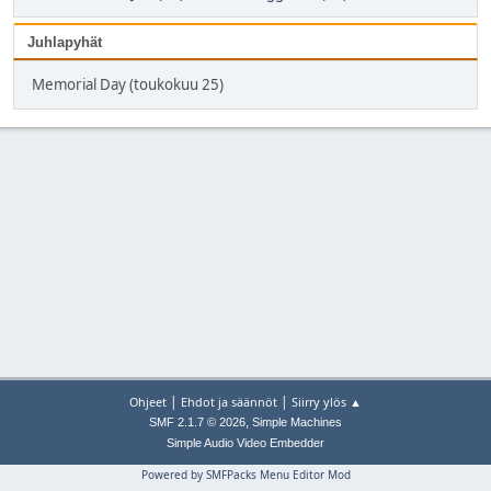
Juhlapyhät
Memorial Day (toukokuu 25)
|
|
Ohjeet
Ehdot ja säännöt
Siirry ylös ▲
,
SMF 2.1.7 © 2026
Simple Machines
Simple Audio Video Embedder
Powered by SMFPacks Menu Editor Mod