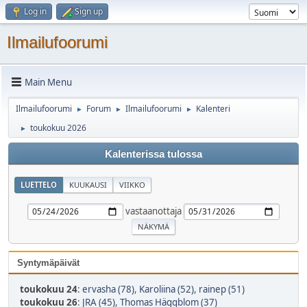
Log in
Sign up
Ilmailufoorumi
Main Menu
Ilmailufoorumi
Forum
Ilmailufoorumi
Kalenteri
►
►
►
toukokuu 2026
►
Kalenterissa tulossa
LUETTELO
KUUKAUSI
VIIKKO
vastaanottaja
Syntymäpäivät
toukokuu 24
:
ervasha (78)
,
Karoliina (52)
,
rainep (51)
toukokuu 26
:
JRA (45)
,
Thomas Häggblom (37)