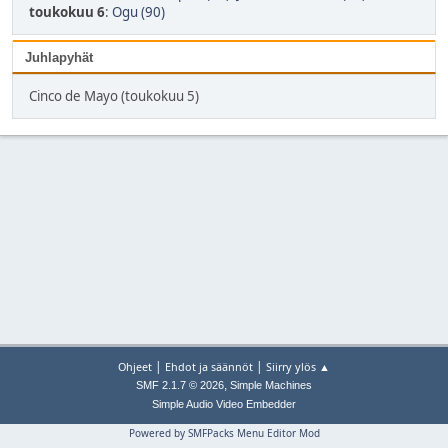
toukokuu 6
:
Ogu (90)
Juhlapyhät
Cinco de Mayo (toukokuu 5)
|
|
Ohjeet
Ehdot ja säännöt
Siirry ylös ▲
,
SMF 2.1.7 © 2026
Simple Machines
Simple Audio Video Embedder
Powered by SMFPacks Menu Editor Mod