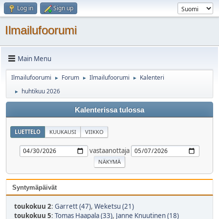
Log in
Sign up
Ilmailufoorumi
Main Menu
Ilmailufoorumi
Forum
Ilmailufoorumi
Kalenteri
►
►
►
huhtikuu 2026
►
Kalenterissa tulossa
LUETTELO
KUUKAUSI
VIIKKO
vastaanottaja
Syntymäpäivät
toukokuu 2
:
Garrett (47)
,
Weketsu (21)
toukokuu 5
:
Tomas Haapala (33)
,
Janne Knuutinen (18)