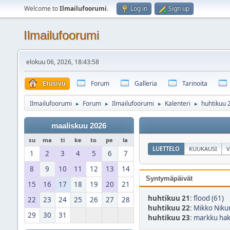
Welcome to
Ilmailufoorumi
.
Log in
Sign up
Ilmailufoorumi
elokuu 06, 2026, 18:43:58
Etusivu
Forum
Galleria
Tarinoita
Ilmailufoorumi
Forum
Ilmailufoorumi
Kalenteri
huhtikuu 
►
►
►
►
maaliskuu 2026
su
ma
ti
ke
to
pe
la
LUETTELO
KUUKAUSI
V
1
2
3
4
5
6
7
8
9
10
11
12
13
14
Syntymäpäivät
15
16
17
18
19
20
21
huhtikuu 21
:
flood (61)
22
23
24
25
26
27
28
huhtikuu 22
:
Mikko Niku
29
30
31
huhtikuu 23
:
markku hak