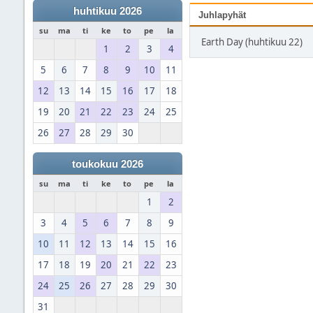
huhtikuu 2026
Juhlapyhät
su
ma
ti
ke
to
pe
la
Earth Day (huhtikuu 22)
1
2
3
4
5
6
7
8
9
10
11
12
13
14
15
16
17
18
19
20
21
22
23
24
25
26
27
28
29
30
toukokuu 2026
su
ma
ti
ke
to
pe
la
1
2
3
4
5
6
7
8
9
10
11
12
13
14
15
16
17
18
19
20
21
22
23
24
25
26
27
28
29
30
31