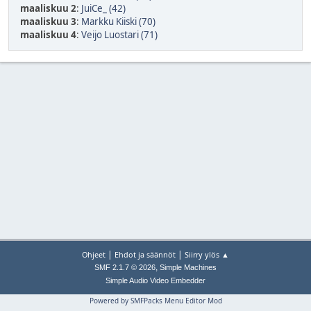
maaliskuu 2
:
JuiCe_ (42)
maaliskuu 3
:
Markku Kiiski (70)
maaliskuu 4
:
Veijo Luostari (71)
|
|
Ohjeet
Ehdot ja säännöt
Siirry ylös ▲
,
SMF 2.1.7 © 2026
Simple Machines
Simple Audio Video Embedder
Powered by SMFPacks Menu Editor Mod