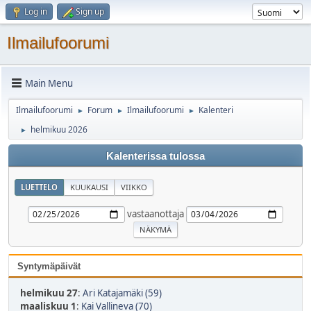
Log in
Sign up
Ilmailufoorumi
Main Menu
Ilmailufoorumi
Forum
Ilmailufoorumi
Kalenteri
►
►
►
helmikuu 2026
►
Kalenterissa tulossa
LUETTELO
KUUKAUSI
VIIKKO
vastaanottaja
Syntymäpäivät
helmikuu 27
:
Ari Katajamäki (59)
maaliskuu 1
:
Kai Vallineva (70)