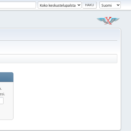
a.
esi.