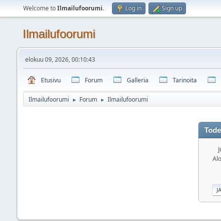
Welcome to
Ilmailufoorumi
.
Log in
Sign up
Ilmailufoorumi
elokuu 09, 2026, 00:10:43
Etusivu
Forum
Galleria
Tarinoita
Ilmailufoorumi
Forum
Ilmailufoorumi
►
►
Tode
J
Alo