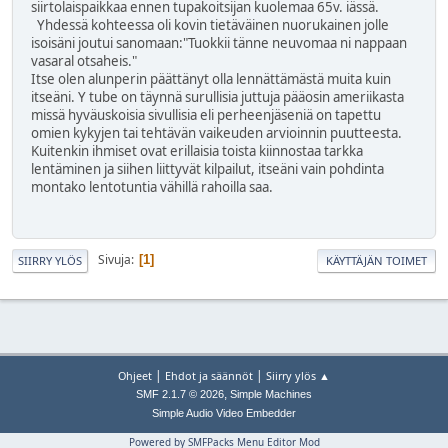
siirtolaispaikkaa ennen tupakoitsijan kuolemaa 65v. iässä.
Yhdessä kohteessa oli kovin tietäväinen nuorukainen jolle
isoisäni joutui sanomaan:"Tuokkii tänne neuvomaa ni nappaan
vasaral otsaheis."
Itse olen alunperin päättänyt olla lennättämästä muita kuin
itseäni. Y tube on täynnä surullisia juttuja pääosin ameriikasta
missä hyväuskoisia sivullisia eli perheenjäseniä on tapettu
omien kykyjen tai tehtävän vaikeuden arvioinnin puutteesta.
Kuitenkin ihmiset ovat erillaisia toista kiinnostaa tarkka
lentäminen ja siihen liittyvät kilpailut, itseäni vain pohdinta
montako lentotuntia vähillä rahoilla saa.
Sivuja
1
SIIRRY YLÖS
KÄYTTÄJÄN TOIMET
|
|
Ohjeet
Ehdot ja säännöt
Siirry ylös ▲
,
SMF 2.1.7 © 2026
Simple Machines
Simple Audio Video Embedder
Powered by SMFPacks Menu Editor Mod