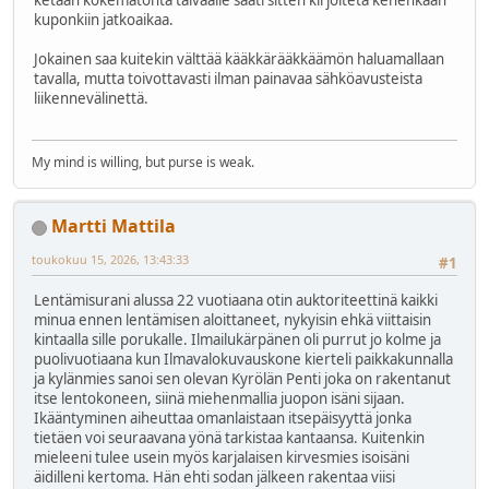
kuponkiin jatkoaikaa.
Jokainen saa kuitekin välttää kääkkärääkkäämön haluamallaan
tavalla, mutta toivottavasti ilman painavaa sähköavusteista
liikennevälinettä.
My mind is willing, but purse is weak.
Martti Mattila
toukokuu 15, 2026, 13:43:33
#1
Lentämisurani alussa 22 vuotiaana otin auktoriteettinä kaikki
minua ennen lentämisen aloittaneet, nykyisin ehkä viittaisin
kintaalla sille porukalle. Ilmailukärpänen oli purrut jo kolme ja
puolivuotiaana kun Ilmavalokuvauskone kierteli paikkakunnalla
ja kylänmies sanoi sen olevan Kyrölän Penti joka on rakentanut
itse lentokoneen, siinä miehenmallia juopon isäni sijaan.
Ikääntyminen aiheuttaa omanlaistaan itsepäisyyttä jonka
tietäen voi seuraavana yönä tarkistaa kantaansa. Kuitenkin
mieleeni tulee usein myös karjalaisen kirvesmies isoisäni
äidilleni kertoma. Hän ehti sodan jälkeen rakentaa viisi