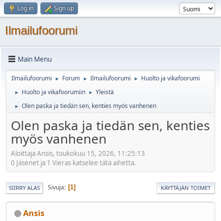
Log in
Sign up
Ilmailufoorumi
Main Menu
Ilmailufoorumi
Forum
Ilmailufoorumi
Huolto ja vikafoorumi
►
►
►
Huolto ja vikafoorumiin
Yleistä
►
►
Olen paska ja tiedän sen, kenties myös vanhenen
►
Olen paska ja tiedän sen, kenties
myös vanhenen
Aloittaja Ansis, toukokuu 15, 2026, 11:25:13
0 Jäsenet ja 1 Vieras katselee tätä aihetta.
Sivuja
1
SIIRRY ALAS
KÄYTTÄJÄN TOIMET
Ansis