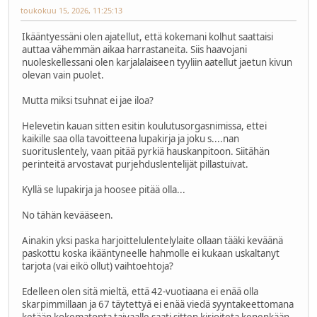
toukokuu 15, 2026, 11:25:13
Ikääntyessäni olen ajatellut, että kokemani kolhut saattaisi
auttaa vähemmän aikaa harrastaneita. Siis haavojani
nuoleskellessani olen karjalalaiseen tyyliin aatellut jaetun kivun
olevan vain puolet.
Mutta miksi tsuhnat ei jae iloa?
Helevetin kauan sitten esitin koulutusorgasnimissa, ettei
kaikille saa olla tavoitteena lupakirja ja joku s....nan
suorituslentely, vaan pitää pyrkiä hauskanpitoon. Siitähän
perinteitä arvostavat purjehduslentelijät pillastuivat.
Kyllä se lupakirja ja hoosee pitää olla...
No tähän kevääseen.
Ainakin yksi paska harjoittelulentelylaite ollaan tääki keväänä
paskottu koska ikääntyneelle hahmolle ei kukaan uskaltanyt
tarjota (vai eikö ollut) vaihtoehtoja?
Edelleen olen sitä mieltä, että 42-vuotiaana ei enää olla
skarpimmillaan ja 67 täytettyä ei enää viedä syyntakeettomana
ketään kokematonta taivaalle saati sitten kirjoiteta kenenkään