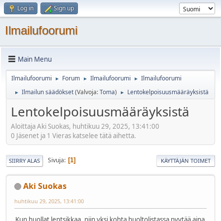
Log in
Sign up
Ilmailufoorumi
Main Menu
Ilmailufoorumi
Forum
Ilmailufoorumi
Ilmailufoorumi
►
►
►
Ilmailun säädökset
(Valvoja:
Toma
)
Lentokelpoisuusmääräyksistä
►
►
Lentokelpoisuusmääräyksistä
Aloittaja Aki Suokas, huhtikuu 29, 2025, 13:41:00
0 Jäsenet ja 1 Vieras katselee tätä aihetta.
Sivuja
1
SIIRRY ALAS
KÄYTTÄJÄN TOIMET
Aki Suokas
huhtikuu 29, 2025, 13:41:00
Kun huollat lentsikkaa, niin yksi kohta huoltolistassa pyytää aina