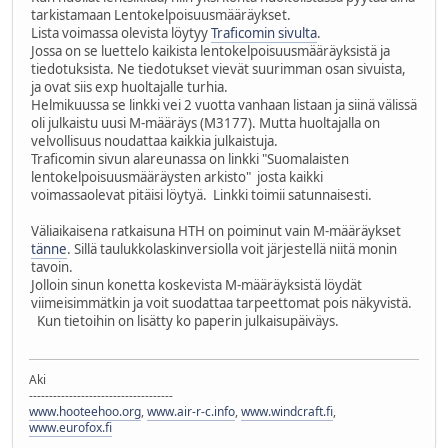
tarkistamaan Lentokelpoisuusmääräykset.
Lista voimassa olevista löytyy
Traficomin sivulta
.
Jossa on se luettelo kaikista lentokelpoisuusmääräyksistä ja
tiedotuksista. Ne tiedotukset vievät suurimman osan sivuista,
ja ovat siis exp huoltajalle turhia.
Helmikuussa se linkki vei 2 vuotta vanhaan listaan ja siinä välissä
oli julkaistu uusi M-määräys (M3177). Mutta huoltajalla on
velvollisuus noudattaa kaikkia julkaistuja.
Traficomin sivun alareunassa on linkki "Suomalaisten
lentokelpoisuusmääräysten arkisto" josta kaikki
voimassaolevat pitäisi löytyä. Linkki toimii satunnaisesti.
Väliaikaisena ratkaisuna HTH on poiminut vain M-määräykset
tänne
. Sillä taulukkolaskinversiolla voit järjestellä niitä monin
tavoin.
Jolloin sinun konetta koskevista M-määräyksistä löydät
viimeisimmätkin ja voit suodattaa tarpeettomat pois näkyvistä.
Kun tietoihin on lisätty ko paperin julkaisupäiväys.
Aki
------------------------------------
www.hooteehoo.org
,
www.air-r-c.info
,
www.windcraft.fi
,
www.eurofox.fi