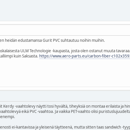
iten heidän edustamansa Gurit PVC suhtautuu noihin muihin.
anskalaisesta ULM Technologie -kaupasta, josta olen ostanut muuta tavaraa.
alliimpi kuin Saksasta.
https://www.aero-parts.eu/carbon-fiber-c102x35
Kerdy -vaahtolevy näytti tosi hyvältä, tiheyksiä on montaa erilaista ja hin
aahtolevyä eikä PVC -vaahtoa. Ja vaikka PET-vaahto olisi puristuslujuudelta
pienempi.
nosti ei-kantavissa ja yleisenä täytteenä, mutta sitten taas sandwich -tyyp