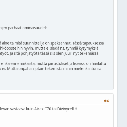
htojen parhaat ominaisuudet:
tä aineita mitä suunnittelija on speksannut. Tässä tapauksessa
 sähköposteihin hyvin, mutta ei siedä ns. tyhmiä kysymyksiä
työt. Ja sitä pohjatyötä tässä siis olen juuri nyt tekemässä.
hkä ennenaikaista, mutta piirustukset ja lisenssi on hankittu
kä ei. Mutta onpahan jotain tekemistä mihin mielenkiintonsa
#4
levan vastaava kuin Airex C70 tai Divinycell H.