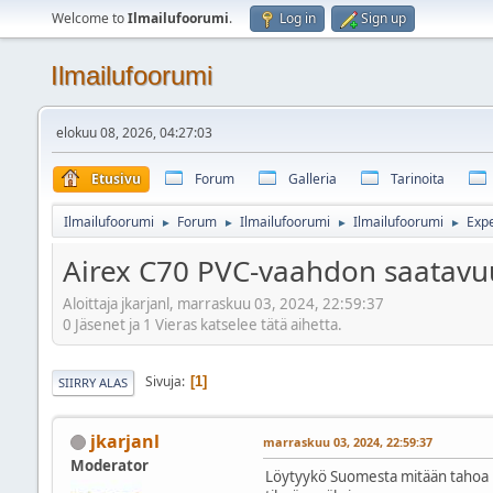
Welcome to
Ilmailufoorumi
.
Log in
Sign up
Ilmailufoorumi
elokuu 08, 2026, 04:27:03
Etusivu
Forum
Galleria
Tarinoita
Ilmailufoorumi
Forum
Ilmailufoorumi
Ilmailufoorumi
Exp
►
►
►
►
Airex C70 PVC-vaahdon saatavuu
Aloittaja jkarjanl, marraskuu 03, 2024, 22:59:37
0 Jäsenet ja 1 Vieras katselee tätä aihetta.
Sivuja
1
SIIRRY ALAS
jkarjanl
marraskuu 03, 2024, 22:59:37
Moderator
Löytyykö Suomesta mitään tahoa mi