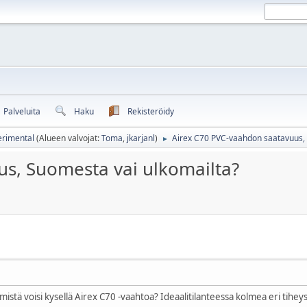
Palveluita
Haku
Rekisteröidy
erimental
(Alueen valvojat:
Toma
,
jkarjanl
)
Airex C70 PVC-vaahdon saatavuus, 
►
s, Suomesta vai ulkomailta?
stä voisi kysellä Airex C70 -vaahtoa? Ideaalitilanteessa kolmea eri tihe