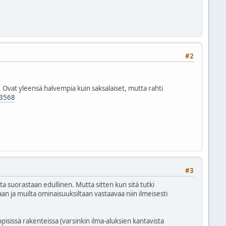
#2
 Ovat yleensä halvempia kuin saksalaiset, mutta rahti
93568
#3
ta suorastaan edullinen. Mutta sitten kun sitä tutki
an ja muilta ominaisuuksiltaan vastaavaa niin ilmeisesti
pisissä rakenteissa (varsinkin ilma-aluksien kantavista