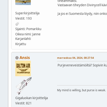
tiheämmäksi.
Vastaavan tiheyden Divinycell käv
Superkirjoittelija
Ja jos ei Suomesta löydy, niin onk
Viestit: 193
Sijainti: Pomarkku
Oikea nimi: Janne
Karjanlahti
Kirjattu
Ansis
marraskuu 04, 2024, 08:27:54
Purjeveneveistämöiltä? Sopivin ku
My mind is willing, but purse is weak.
Gigaluokan kirjoittelija
Viestit: 821