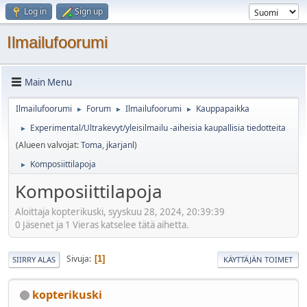
Log in
Sign up
Ilmailufoorumi
Main Menu
Ilmailufoorumi
Forum
Ilmailufoorumi
Kauppapaikka
►
►
►
Experimental/Ultrakevyt/yleisilmailu -aiheisia kaupallisia tiedotteita
►
(Alueen valvojat:
Toma
,
jkarjanl
)
Komposiittilapoja
►
Komposiittilapoja
Aloittaja kopterikuski, syyskuu 28, 2024, 20:39:39
0 Jäsenet ja 1 Vieras katselee tätä aihetta.
Sivuja
1
SIIRRY ALAS
KÄYTTÄJÄN TOIMET
kopterikuski