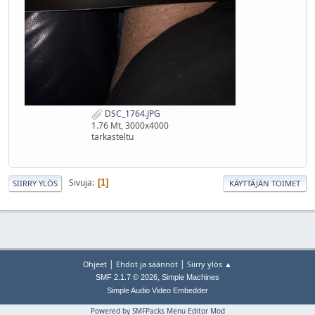
DSC_1764.JPG
1.76 Mt, 3000x4000
tarkasteltu
Sivuja
1
SIIRRY YLÖS
KÄYTTÄJÄN TOIMET
|
|
Ohjeet
Ehdot ja säännöt
Siirry ylös ▲
,
SMF 2.1.7 © 2026
Simple Machines
Simple Audio Video Embedder
Powered by SMFPacks Menu Editor Mod