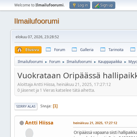
Welcome to
Ilmailufoorumi
.
Log in
Sign up
Ilmailufoorumi
elokuu 07, 2026, 23:28:52
Etusivu
Forum
Galleria
Tarinoita
Ilmailufoorumi
Forum
Ilmailufoorumi
Kauppapaikka
Myy
►
►
►
►
Vuokrataan Oripäässä hallipaik
Aloittaja Antti Hiissa, heinäkuu 21, 2025, 17:27:12
0 Jäsenet ja 1 Vieras katselee tätä aihetta.
Sivuja
1
SIIRRY ALAS
Antti Hiissa
heinäkuu 21, 2025, 17:27:12
Oripäässä vapaana siisti hallipaikk