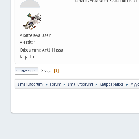
tapauskohtaisesti. Soita 0400991122
Aloitteleva jäsen
Viestit: 1
Oikea nimi: Antti Hiissa
Kirjattu
Sivuja
1
SIIRRY YLÖS
Ilmailufoorumi
Forum
Ilmailufoorumi
Kauppapaikka
Myy
►
►
►
►