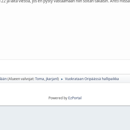
 ja laita viestiä, jos en pysty vastaamaan niin soitan takaisin. Antti Hiissa
dään
(Alueen valvojat:
Toma
,
jkarjanl
)
Vuokrataan Oripäässä hallipaikka
►
Powered by
EzPortal