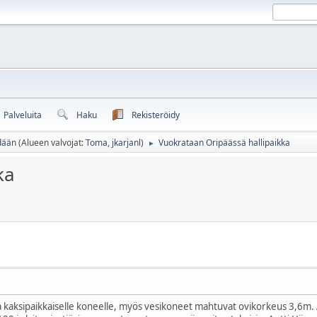
Palveluita
Haku
Rekisteröidy
dään
(Alueen valvojat:
Toma
,
jkarjanl
)
Vuokrataan Oripäässä hallipaikka
►
ka
a kaksipaikkaiselle koneelle, myös vesikoneet mahtuvat ovikorkeus 3,6m. Asfa