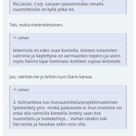
RV,Laicair, Cozy -sarjaan pääsemiseksi omalla
suunnittelulla on kyllä pitkä tie.
Toki, mutta mielenkiintoinen.
Lainaa
tekemistä en edes osaa kuvitella. Koneen ostaminen
valmiina ja käytettynä on varmaankin nopein (ja usein
myös halvin) tapa hommata itselleen sopiva lentolaite.
Joo, näinhän me jo tehtiin tuon Starin kanssa.
Lainaa
3. Kolmantena tuo itsesuunnittelu/projektimuotoinen
työskentely yms. minkä päätavoite ei mun mielestä voi
enää olla valmiilla koneella lentely vaan itse
suunnittelu ja tuotekehitys... Voihan tätäkin toki
harrastaa ja hauskaa sekin voisi olla.