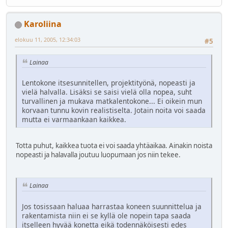
Karoliina
elokuu 11, 2005, 12:34:03
#5
Lainaa
Lentokone itsesunnitellen, projektityönä, nopeasti ja
vielä halvalla. Lisäksi se saisi vielä olla nopea, suht
turvallinen ja mukava matkalentokone... Ei oikein mun
korvaan tunnu kovin realistiselta. Jotain noita voi saada
mutta ei varmaankaan kaikkea.
Totta puhut, kaikkea tuota ei voi saada yhtäaikaa. Ainakin noista
nopeasti ja halavalla joutuu luopumaan jos niin tekee.
Lainaa
Jos tosissaan haluaa harrastaa koneen suunnittelua ja
rakentamista niin ei se kyllä ole nopein tapa saada
itselleen hyvää konetta eikä todennäköisesti edes