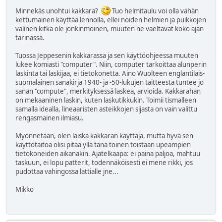
Minnekäs unohtui kakkara?
Tuo helmitaulu voi olla vähän
kettumainen käyttää lennolla, ellei noiden helmien ja puikkojen
välinen kitka ole jonkinmoinen, muuten ne vaeltavat koko ajan
tärinässä.
Tuossa Jeppesenin kakkarassa ja sen käyttöohjeessa muuten
lukee komiasti "computer". Niin, computer tarkoittaa alunperin
laskinta tai laskijaa, ei tietokonetta. Aino Wuolteen englantilais-
suomalainen sanakirja 1940- ja -50-lukujen taitteesta tuntee jo
sanan "compute", merkityksessä laskea, arvioida. Kakkarahan
on mekaaninen laskin, kuten laskutikkukin. Toimii tismalleen
samalla idealla, lineaaristen asteikkojen sijasta on vain valittu
rengasmainen ilmiasu.
Myönnetään, olen laiska kakkaran käyttäjä, mutta hyvä sen
käyttötaitoa olisi pitää yllä tänä toinen toistaan upeampien
tietokoneiden aikanakin. Ajatelkaapa: ei paina paljoa, mahtuu
taskuun, ei lopu patterit, todennäköisesti ei mene rikki, jos
pudottaa vahingossa lattialle jne...
Mikko