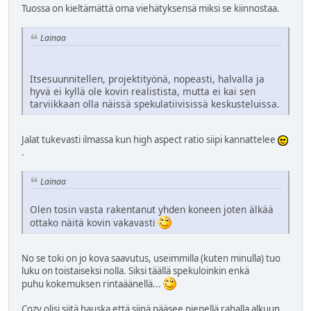
Tuossa on kieltämättä oma viehätyksensä miksi se kiinnostaa.
Lainaa
Itsesuunnitellen, projektityönä, nopeasti, halvalla ja
hyvä ei kyllä ole kovin realistista, mutta ei kai sen
tarviikkaan olla näissä spekulatiivisissä keskusteluissa.
Jalat tukevasti ilmassa kun high aspect ratio siipi kannattelee
.
Lainaa
Olen tosin vasta rakentanut yhden koneen joten älkää
ottako näitä kovin vakavasti
No se toki on jo kova saavutus, useimmilla (kuten minulla) tuo
luku on toistaiseksi nolla. Siksi täällä spekuloinkin enkä
puhu kokemuksen rintaäänellä...
Cozy olisi siitä hauska että siinä pääsee pienellä rahalla alkuun.