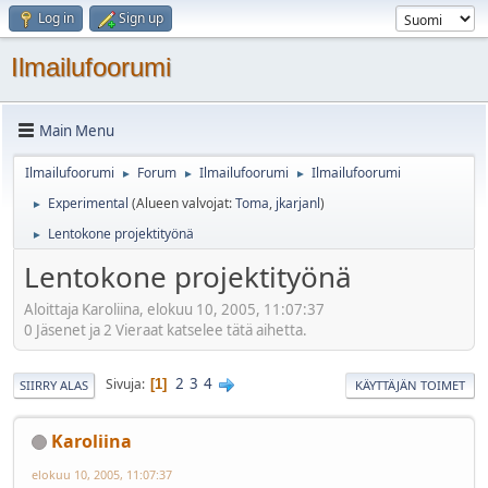
Log in
Sign up
Ilmailufoorumi
Main Menu
Ilmailufoorumi
Forum
Ilmailufoorumi
Ilmailufoorumi
►
►
►
Experimental
(Alueen valvojat:
Toma
,
jkarjanl
)
►
Lentokone projektityönä
►
Lentokone projektityönä
Aloittaja Karoliina, elokuu 10, 2005, 11:07:37
0 Jäsenet ja 2 Vieraat katselee tätä aihetta.
2
3
4
Sivuja
1
SIIRRY ALAS
KÄYTTÄJÄN TOIMET
Karoliina
elokuu 10, 2005, 11:07:37