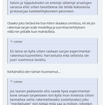
halvin ja lopputuloskin on enempi vähempi arvailujen
varassa ellei sitten tavoitteena ole tehdä kokonaista
protosarjaa tuotekehityksineen päivineen.
Osaako joku tietävä kertoa miten skaalaus onnistuu, eli siis jos
rakentaa sarjan scale modelleja ja suorittaa kehityksen
niillä niin pitkälle kuin mahdollista.
Lainaa
Eli tämä on kyllä sitten raskaan sarjan experimental-
rakennus/suunnittelu -harrastusta eikä sellaista ole
juuri suomessa tavattu.
Kieltämättä olen tämän huomannut...
Lainaa
Jos taasen päätavoite olisi saada hyvä experimental-
kone omaan tarpeeseen niin kyllä mun mielestä silloin
kannattaa valita rakennettavaksi (ostettavaksi) joku
"merkkituote" niin tietää mitä saa ja milloin. Johonkin