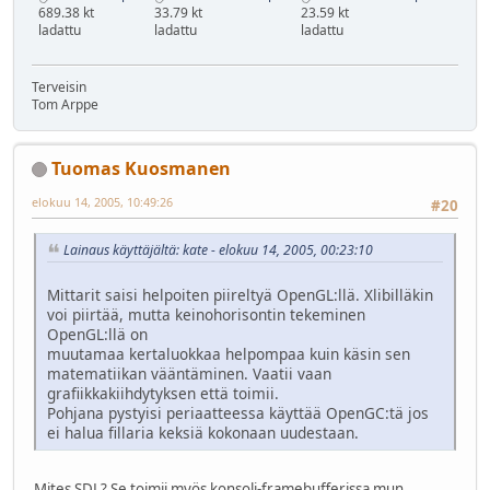
689.38 kt
33.79 kt
23.59 kt
ladattu
ladattu
ladattu
Terveisin
Tom Arppe
Tuomas Kuosmanen
elokuu 14, 2005, 10:49:26
#20
Lainaus käyttäjältä: kate - elokuu 14, 2005, 00:23:10
Mittarit saisi helpoiten piireltyä OpenGL:llä. Xlibilläkin
voi piirtää, mutta keinohorisontin tekeminen
OpenGL:llä on
muutamaa kertaluokkaa helpompaa kuin käsin sen
matematiikan vääntäminen. Vaatii vaan
grafiikkakiihdytyksen että toimii.
Pohjana pystyisi periaatteessa käyttää OpenGC:tä jos
ei halua fillaria keksiä kokonaan uudestaan.
Mites SDL? Se toimii myös konsoli-framebufferissa mun