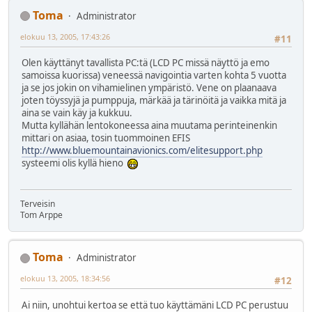
Toma
Administrator
elokuu 13, 2005, 17:43:26
#11
Olen käyttänyt tavallista PC:tä (LCD PC missä näyttö ja emo
samoissa kuorissa) veneessä navigointia varten kohta 5 vuotta
ja se jos jokin on vihamielinen ympäristö. Vene on plaanaava
joten töyssyjä ja pumppuja, märkää ja tärinöitä ja vaikka mitä ja
aina se vain käy ja kukkuu.
Mutta kyllähän lentokoneessa aina muutama perinteinenkin
mittari on asiaa, tosin tuommoinen EFIS
http://www.bluemountainavionics.com/elitesupport.php
systeemi olis kyllä hieno
Terveisin
Tom Arppe
Toma
Administrator
elokuu 13, 2005, 18:34:56
#12
Ai niin, unohtui kertoa se että tuo käyttämäni LCD PC perustuu