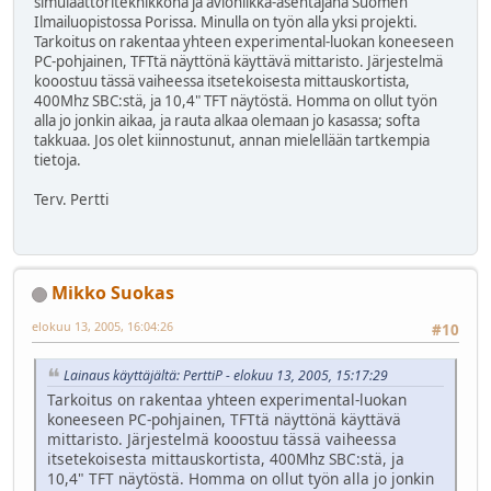
simulaattoriteknikkona ja avioniikka-asentajana Suomen
Ilmailuopistossa Porissa. Minulla on työn alla yksi projekti.
Tarkoitus on rakentaa yhteen experimental-luokan koneeseen
PC-pohjainen, TFTtä näyttönä käyttävä mittaristo. Järjestelmä
kooostuu tässä vaiheessa itsetekoisesta mittauskortista,
400Mhz SBC:stä, ja 10,4" TFT näytöstä. Homma on ollut työn
alla jo jonkin aikaa, ja rauta alkaa olemaan jo kasassa; softa
takkuaa. Jos olet kiinnostunut, annan mielellään tartkempia
tietoja.
Terv. Pertti
Mikko Suokas
elokuu 13, 2005, 16:04:26
#10
Lainaus käyttäjältä: PerttiP - elokuu 13, 2005, 15:17:29
Tarkoitus on rakentaa yhteen experimental-luokan
koneeseen PC-pohjainen, TFTtä näyttönä käyttävä
mittaristo. Järjestelmä kooostuu tässä vaiheessa
itsetekoisesta mittauskortista, 400Mhz SBC:stä, ja
10,4" TFT näytöstä. Homma on ollut työn alla jo jonkin