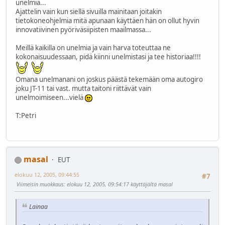
unelmia...
Ajattelin vain kun siellä sivuilla mainitaan joitakin
tietokoneohjelmia mitä apunaan käyttäen hän on ollut hyvin
innovatiivinen pyöriväsiipisten maailmassa...
Meillä kaikilla on unelmia ja vain harva toteuttaa ne
kokonaisuudessaan, pidä kiinni unelmistasi ja tee historiaa!!!!
Omana unelmanani on joskus päästä tekemään oma autogiro
joku JT-11 tai vast. mutta taitoni riittävät vain
unelmoimiseen...vielä
T:Petri
masal
EUT
elokuu 12, 2005, 09:44:55
#7
Viimeisin muokkaus
: elokuu 12, 2005, 09:54:17 käyttäjältä masal
Lainaa