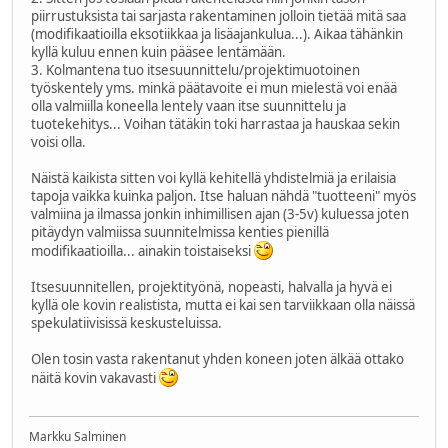
piirrustuksista tai sarjasta rakentaminen jolloin tietää mitä saa
(modifikaatioilla eksotiikkaa ja lisäajankulua...). Aikaa tähänkin
kyllä kuluu ennen kuin pääsee lentämään.
3. Kolmantena tuo itsesuunnittelu/projektimuotoinen
työskentely yms. minkä päätavoite ei mun mielestä voi enää
olla valmiilla koneella lentely vaan itse suunnittelu ja
tuotekehitys... Voihan tätäkin toki harrastaa ja hauskaa sekin
voisi olla.
Näistä kaikista sitten voi kyllä kehitellä yhdistelmiä ja erilaisia
tapoja vaikka kuinka paljon. Itse haluan nähdä "tuotteeni" myös
valmiina ja ilmassa jonkin inhimillisen ajan (3-5v) kuluessa joten
pitäydyn valmiissa suunnitelmissa kenties pienillä
modifikaatioilla... ainakin toistaiseksi
Itsesuunnitellen, projektityönä, nopeasti, halvalla ja hyvä ei
kyllä ole kovin realistista, mutta ei kai sen tarviikkaan olla näissä
spekulatiivisissä keskusteluissa.
Olen tosin vasta rakentanut yhden koneen joten älkää ottako
näitä kovin vakavasti
Markku Salminen