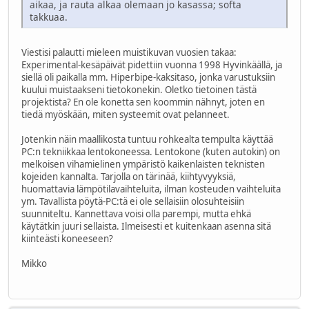
aikaa, ja rauta alkaa olemaan jo kasassa; softa
takkuaa.
Viestisi palautti mieleen muistikuvan vuosien takaa:
Experimental-kesäpäivät pidettiin vuonna 1998 Hyvinkäällä, ja
siellä oli paikalla mm. Hiperbipe-kaksitaso, jonka varustuksiin
kuului muistaakseni tietokonekin. Oletko tietoinen tästä
projektista? En ole konetta sen koommin nähnyt, joten en
tiedä myöskään, miten systeemit ovat pelanneet.
Jotenkin näin maallikosta tuntuu rohkealta tempulta käyttää
PC:n tekniikkaa lentokoneessa. Lentokone (kuten autokin) on
melkoisen vihamielinen ympäristö kaikenlaisten teknisten
kojeiden kannalta. Tarjolla on tärinää, kiihtyvyyksiä,
huomattavia lämpötilavaihteluita, ilman kosteuden vaihteluita
ym. Tavallista pöytä-PC:tä ei ole sellaisiin olosuhteisiin
suunniteltu. Kannettava voisi olla parempi, mutta ehkä
käytätkin juuri sellaista. Ilmeisesti et kuitenkaan asenna sitä
kiinteästi koneeseen?
Mikko