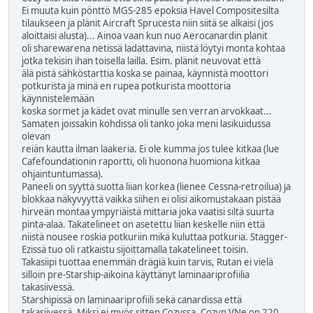
Ei muuta kuin pönttö MGS-285 epoksia Havel Compositesilta
tilaukseen ja plänit Aircraft Sprucesta niin siitä se alkaisi (jos
aloittaisi alusta)... Ainoa vaan kun nuo Aerocanardin planit
oli sharewarena netissä ladattavina, niistä löytyi monta kohtaa
jotka tekisin ihan toisella lailla. Esim. plänit neuvovat että
älä pistä sähköstarttia koska se painaa, käynnistä moottori
potkurista ja minä en rupea potkurista moottoria
käynnistelemään
koska sormet ja kädet ovat minulle sen verran arvokkaat...
Samaten joissakin kohdissa oli tanko joka meni lasikuidussa
olevan
reiän kautta ilman laakeria. Ei ole kumma jos tulee kitkaa (lue
Cafefoundationin raportti, oli huonona huomiona kitkaa
ohjaintuntumassa).
Paneeli on syyttä suotta liian korkea (lienee Cessna-retroilua) ja
blokkaa näkyvyyttä vaikka siihen ei olisi aikomustakaan pistää
hirveän montaa ympyriäistä mittaria joka vaatisi siltä suurta
pinta-alaa. Takatelineet on asetettu liian keskelle niin että
niistä nousee roskia potkuriin mikä kuluttaa potkuria. Stagger-
Ezissä tuo oli ratkaistu sijoittamalla takatelineet toisin.
Takasiipi tuottaa enemmän drägiä kuin tarvis, Rutan ei vielä
silloin pre-Starship-aikoina käyttänyt laminaariprofiilia
takasiivessä.
Starshipissä on laminaariprofiili sekä canardissa että
takasiivessä. Miksi ei myös sitten Cozyssa. Cozyn VNe on 220