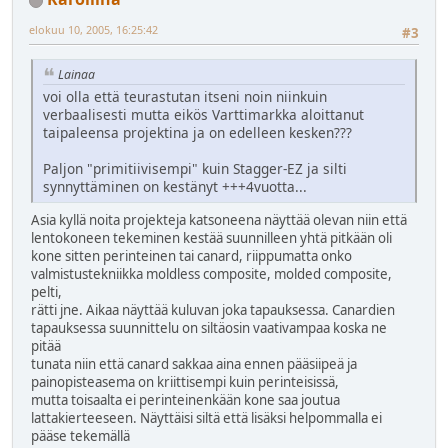
elokuu 10, 2005, 16:25:42
#3
Lainaa
voi olla että teurastutan itseni noin niinkuin
verbaalisesti mutta eikös Varttimarkka aloittanut
taipaleensa projektina ja on edelleen kesken???
Paljon "primitiivisempi" kuin Stagger-EZ ja silti
synnyttäminen on kestänyt +++4vuotta...
Asia kyllä noita projekteja katsoneena näyttää olevan niin että
lentokoneen tekeminen kestää suunnilleen yhtä pitkään oli
kone sitten perinteinen tai canard, riippumatta onko
valmistustekniikka moldless composite, molded composite,
pelti,
rätti jne. Aikaa näyttää kuluvan joka tapauksessa. Canardien
tapauksessa suunnittelu on siltäosin vaativampaa koska ne
pitää
tunata niin että canard sakkaa aina ennen pääsiipeä ja
painopisteasema on kriittisempi kuin perinteisissä,
mutta toisaalta ei perinteinenkään kone saa joutua
lattakierteeseen. Näyttäisi siltä että lisäksi helpommalla ei
pääse tekemällä