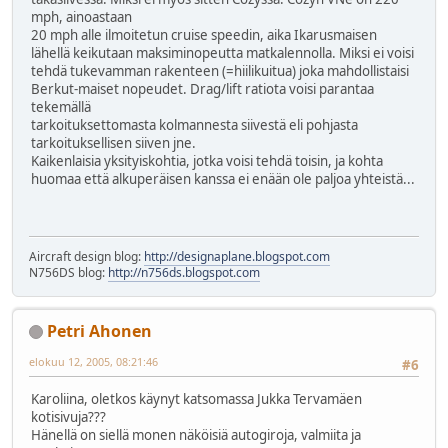
mph, ainoastaan
20 mph alle ilmoitetun cruise speedin, aika Ikarusmaisen
lähellä keikutaan maksiminopeutta matkalennolla. Miksi ei voisi
tehdä tukevamman rakenteen (=hiilikuitua) joka mahdollistaisi
Berkut-maiset nopeudet. Drag/lift ratiota voisi parantaa
tekemällä
tarkoituksettomasta kolmannesta siivestä eli pohjasta
tarkoituksellisen siiven jne.
Kaikenlaisia yksityiskohtia, jotka voisi tehdä toisin, ja kohta
huomaa että alkuperäisen kanssa ei enään ole paljoa yhteistä...
Aircraft design blog:
http://designaplane.blogspot.com
N756DS blog:
http://n756ds.blogspot.com
Petri Ahonen
elokuu 12, 2005, 08:21:46
#6
Karoliina, oletkos käynyt katsomassa Jukka Tervamäen
kotisivuja???
Hänellä on siellä monen näköisiä autogiroja, valmiita ja