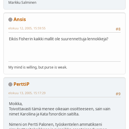
Markku Salminen
Ansis
elokuu 12, 2005, 15:59:55
#8
Eikös Fisherin kaikki mallit ole suurennettuja lennokkeja?
My mind is willing, but purse is weak.
PerttiP
elokuu 13, 2005, 15:17:29
#9
Moikka,
Toivottavasti tämä menee oikeaan osoitteeseen, sain vain
nimet Karoliina ja Kata fsnordicin saitilta.
Nimeni on Pertti Palonen, työskentelen ammatikseni