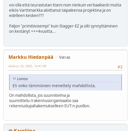
voi olla että teurastutan itseni noin niinkuin verbaalisesti mutta
eikös Varttimarkka aloittanut taipaleensa projektina ja on
edelleen kesken???
Paljon "primitiivisempi" kuin Stagger-EZ ja silti synnyttäminen
on kestänyt +++4vuotta...
Markku Hiedanpää
Vieras
elokuu 10, 2005, 14:41:49
#2
Lainaa
Eli onko tämmöinen menettely mahdollista.
On mahdollista, jos suunnitelma ja
suunnittelu-/rakennusorganisaatio saa
rekennuslupahakemukselleen EUT:n puollon.
Karoliina