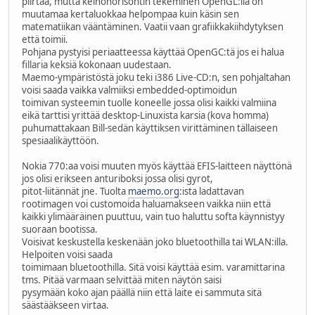
piirtää, mutta keinohorisontin tekeminen OpenGL:llä on
muutamaa kertaluokkaa helpompaa kuin käsin sen
matematiikan vääntäminen. Vaatii vaan grafiikkakiihdytyksen
että toimii.
Pohjana pystyisi periaatteessa käyttää OpenGC:tä jos ei halua
fillaria keksiä kokonaan uudestaan.
Maemo-ympäristöstä joku teki i386 Live-CD:n, sen pohjaltahan
voisi saada vaikka valmiiksi embedded-optimoidun
toimivan systeemin tuolle koneelle jossa olisi kaikki valmiina
eikä tarttisi yrittää desktop-Linuxista karsia (kova homma)
puhumattakaan Bill-sedän käyttiksen virittäminen tällaiseen
spesiaalikäyttöön.
Nokia 770:aa voisi muuten myös käyttää EFIS-laitteen näyttönä
jos olisi erikseen anturiboksi jossa olisi gyrot,
pitot-liitännät jne. Tuolta
maemo.org
:ista ladattavan
rootimagen voi customoida haluamakseen vaikka niin että
kaikki ylimääräinen puuttuu, vain tuo haluttu softa käynnistyy
suoraan bootissa.
Voisivat keskustella keskenään joko bluetoothilla tai WLAN:illa.
Helpoiten voisi saada
toimimaan bluetoothilla. Sitä voisi käyttää esim. varamittarina
tms. Pitää varmaan selvittää miten näytön saisi
pysymään koko ajan päällä niin että laite ei sammuta sitä
säästääkseen virtaa.