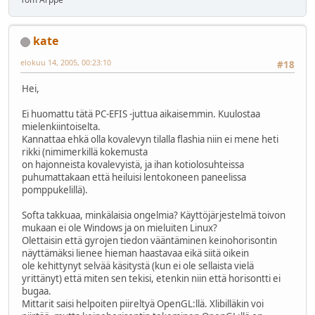
kate
elokuu 14, 2005, 00:23:10
#18
Hei,
Ei huomattu tätä PC-EFIS -juttua aikaisemmin. Kuulostaa
mielenkiintoiselta.
Kannattaa ehkä olla kovalevyn tilalla flashia niin ei mene heti
rikki (nimimerkillä kokemusta
on hajonneista kovalevyistä, ja ihan kotiolosuhteissa
puhumattakaan että heiluisi lentokoneen paneelissa
pomppukelillä).
Softa takkuaa, minkälaisia ongelmia? Käyttöjärjestelmä toivon
mukaan ei ole Windows ja on mieluiten Linux?
Olettaisin että gyrojen tiedon vääntäminen keinohorisontin
näyttämäksi lienee hieman haastavaa eikä siitä oikein
ole kehittynyt selvää käsitystä (kun ei ole sellaista vielä
yrittänyt) että miten sen tekisi, etenkin niin että horisontti ei
bugaa.
Mittarit saisi helpoiten piireltyä OpenGL:llä. Xlibilläkin voi