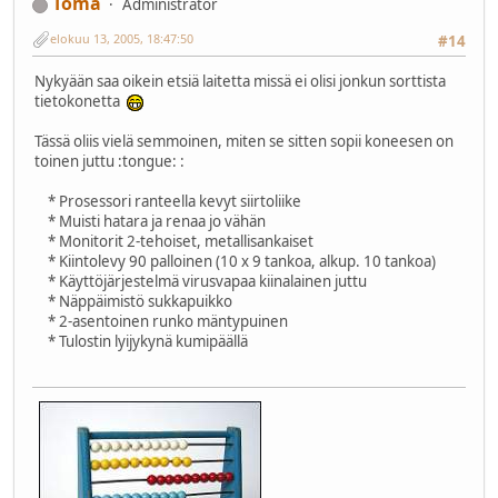
Toma
Administrator
elokuu 13, 2005, 18:47:50
#14
Nykyään saa oikein etsiä laitetta missä ei olisi jonkun sorttista
tietokonetta
Tässä oliis vielä semmoinen, miten se sitten sopii koneesen on
toinen juttu :tongue: :
* Prosessori ranteella kevyt siirtoliike
* Muisti hatara ja renaa jo vähän
* Monitorit 2-tehoiset, metallisankaiset
* Kiintolevy 90 palloinen (10 x 9 tankoa, alkup. 10 tankoa)
* Käyttöjärjestelmä virusvapaa kiinalainen juttu
* Näppäimistö sukkapuikko
* 2-asentoinen runko mäntypuinen
* Tulostin lyijykynä kumipäällä