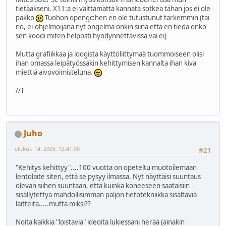
tietääkseni. X11:a ei välttämättä kannata sotkea tähän jos ei ole
pakko
Tuohon opengc:hen en ole tutustunut tarkemmin (tai
no, ei-ohjelmoijana nyt ongelma onkin siinä että en tiedä onko
sen koodi miten helposti hyödynnettävissä vai ei)
Mutta grafiikkaa ja loogista käyttöliittymää tuommoiseen olisi
ihan omassa leipätyössäkin kehittymisen kannalta ihan kiva
miettiä aivovoimisteluna.
//T
Juho
elokuu 14, 2005, 13:41:00
#21
"Kehitys kehittyy"....100 vuotta on opeteltu muotoilemaan
lentolaite siten, että se pysyy ilmassa. Nyt näyttäisi suuntaus
olevan siihen suuntaan, että kuinka koneeseen saataisiin
sisällytettyä mahdollisimman paljon tietotekniikka sisältäviä
laitteita.....mutta miksi??
Noita kaikkia "loistavia" ideoita lukiessani herää (ainakin