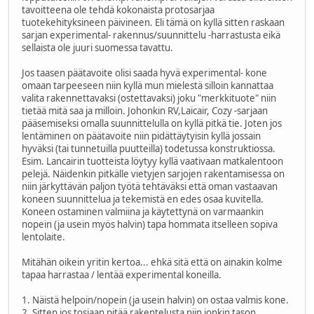
tavoitteena ole tehdä kokonaista protosarjaa
tuotekehityksineen päivineen. Eli tämä on kyllä sitten raskaan
sarjan experimental- rakennus/suunnittelu -harrastusta eikä
sellaista ole juuri suomessa tavattu.
Jos taasen päätavoite olisi saada hyvä experimental- kone
omaan tarpeeseen niin kyllä mun mielestä silloin kannattaa
valita rakennettavaksi (ostettavaksi) joku "merkkituote" niin
tietää mitä saa ja milloin. Johonkin RV,Laicair, Cozy -sarjaan
pääsemiseksi omalla suunnittelulla on kyllä pitkä tie. Joten jos
lentäminen on päätavoite niin pidättäytyisin kyllä jossain
hyväksi (tai tunnetuilla puutteilla) todetussa konstruktiossa.
Esim. Lancairin tuotteista löytyy kyllä vaativaan matkalentoon
pelejä. Näidenkin pitkälle vietyjen sarjojen rakentamisessa on
niin järkyttävän paljon työtä tehtäväksi että oman vastaavan
koneen suunnittelua ja tekemistä en edes osaa kuvitella.
Koneen ostaminen valmiina ja käytettynä on varmaankin
nopein (ja usein myös halvin) tapa hommata itselleen sopiva
lentolaite.
Mitähän oikein yritin kertoa... ehkä sitä että on ainakin kolme
tapaa harrastaa / lentää experimental koneilla.
1. Näistä helpoin/nopein (ja usein halvin) on ostaa valmis kone.
2. Sitten jos tosiaan pitää rakentelusta niin jonkin tason