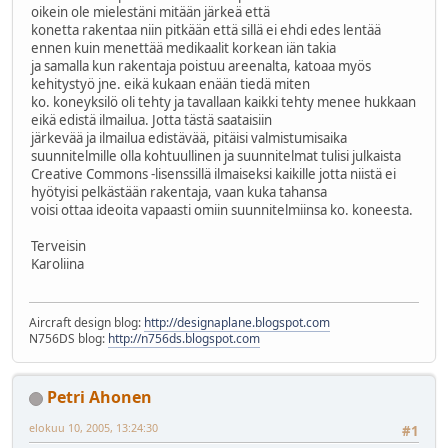
oikein ole mielestäni mitään järkeä että
konetta rakentaa niin pitkään että sillä ei ehdi edes lentää
ennen kuin menettää medikaalit korkean iän takia
ja samalla kun rakentaja poistuu areenalta, katoaa myös
kehitystyö jne. eikä kukaan enään tiedä miten
ko. koneyksilö oli tehty ja tavallaan kaikki tehty menee hukkaan
eikä edistä ilmailua. Jotta tästä saataisiin
järkevää ja ilmailua edistävää, pitäisi valmistumisaika
suunnitelmille olla kohtuullinen ja suunnitelmat tulisi julkaista
Creative Commons -lisenssillä ilmaiseksi kaikille jotta niistä ei
hyötyisi pelkästään rakentaja, vaan kuka tahansa
voisi ottaa ideoita vapaasti omiin suunnitelmiinsa ko. koneesta.
Terveisin
Karoliina
Aircraft design blog:
http://designaplane.blogspot.com
N756DS blog:
http://n756ds.blogspot.com
Petri Ahonen
elokuu 10, 2005, 13:24:30
#1