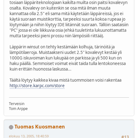
tosiaan läppäriteknologiaan kaikilta muilta osin paitsi kovalevyn
osalta. Kovalevy on kuitenkin se osa mitä ilman muuta
kannattaa olla 2.5" eli sama mitä käytetään läppäreissä, jos ei
käytä suoraan muistikorttia, tarpeeksi suurta kokoa rupeaa jo
löytymään ja niihin löytyy IDE liitännät suoraan. Tällöin saataisiin
"PC" jossa ei ole liikkuvia osia (ehkä tuuletinta lukuunottamatta
mutta tarpeeksi pieni prossu niin lämpösiili riittää).
Läppärin winsut on tehty kestämään kolhuja, tärinöitä ja
lämpötilaeroja. Muistaakseni uudet 2.5" kovalevyt kestää yli
1000G iskuvoiman kun lukupää on parkissa ja yli 500 kun on
haku päällä. Semmoiset voimat eivät taida tulla lentokoneessa
kuin erittäin huonossa laskussa...
Täältä löytyy kaikkea kivaa mistä tuommoisen voisi rakentaa
http://store.karpc.com/store
Terveisin
Tom Arppe
Tuomas Kuosmanen
elokuu 13, 2005, 18:40:59
#13