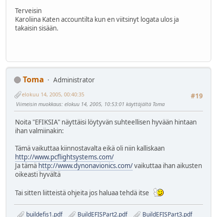
Terveisin
Karoliina Katen accountilta kun en viitsinyt logata ulos ja
takaisin sisään.
Toma
Administrator
elokuu 14, 2005, 00:40:35
#19
Viimeisin muokkaus
: elokuu 14, 2005, 10:53:01 käyttäjältä Toma
Noita "EFIKSIA" näyttäisi löytyvän suhteellisen hyvään hintaan
ihan valmiinakin:
Tämä vaikuttaa kiinnostavalta eikä oli niin kalliskaan
http://www.pcflightsystems.com/
Ja tämä
http://www.dynonavionics.com/
vaikuttaa ihan aikusten
oikeasti hyvältä
Tai sitten liitteistä ohjeita jos haluaa tehdä itse
buildefis1.pdf
BuildEFISPart2.pdf
BuildEFISPart3.pdf