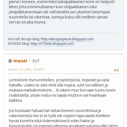
pienen koneen, esimerkiksi kaksipaikkainen kone on helposti
lähes yhtä monimutkainen kuin nelipaikkainen eikä
yksipaikkainenkaan ole välttämättä sen yksinkertaisempaa
suunnitella tai rakentaa, tunteja kuluu silti melkein saman
verran eli aika monta.
Aircraft design blog:
http://designaplane.blogspot.com
N756DS blog:
http://n756ds.blogspot.com
masal
EUT
elokuu 11, 2005, 10:24:51
#4
Lentokone itsesunnitellen, projektityönä, nopeasti ja vielä
halvalla. Lisäksi se saisi vielä olla nopea, suht turvallinen ja
mukava matkalentokone... Ei oikein mun korvaan tunnu kovin
realistiselta. Jotain noita voi saada mutta ei varmaankaan
kaikkea.
Jos tosissaan haluaa harrastaa koneen suunnittelua ja
rakentamista niin ei se kyllä ole nopein tapa saada itselleen
hyvää konetta eikä todennäköisesti edes halvin ja
lopputuloskin on enempi vähempi arvailujen varassa ellei sitten