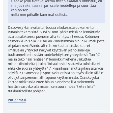
Osaako joku tietävä kertoa miten skaalaus onnistuu, eli
siis jos rakentaa sarjan scale modelleja ja suorittaa
kehityksen
niillä niin pitkälle kuin mahdollista.
Discovery -kanavalta tuli tuossa alkukesästä dokumentti
Rutanin tekemisistä. Siinä oli mm. pätkä missä he lennättivät
avaruusaluksensa pienoismallia kehitysvaiheessa. Kotoinen
esimerkki vois olla PIK sarjan viimeisimmän hinun RC-malli josta
oli jotain kuvia Windcraftin linkin kautta. Lisäksi suuret
ilmailualan yritykset näkyvät käyttävän pienoismalleja
tuulitunnelitesteissään tuotekehityksen yhteydessä. Tuo RC-
mallin teko näin "entisenä" lennokkimiehenä vaikuttaa
mielenkiintoiselta jutulta. Toisaalta siitä saatavilla tuloksilla ei
ehkä ole suoraa yhteyttä 1:1 -maailmaan mutta jotain siitä vois
selvitä. Kitplanesissa ja SportAviationissa on myös silloin tällöin
ollut juttua pienoismallin apuna käyttämisestä. Osaisko joku
kertoa mitä tuolla PIK:n hinun pienoismallilla tarkemmin
haettiin vai oliko sillä mitään sen suurempaa "tieteellistä"
tutkimuksellista pohjaa?
PIK 27 malli