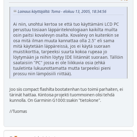
Lainaus käyttäjältä: Toma - elokuu 13, 2005, 18:34:56
Ai niin, unohtui kertoa se että tuo käyttämäni LCD PC
perustuu tosiaan läppäriteknologiaan kaikilta muilta
osin paitsi kovalevyn osalta. Kovalevy on kuitenkin se
osa mitä ilman muuta kannattaa olla 2.5" eli sama
mitä käytetään läppäreissä, jos ei käytä suoraan
muistikorttia, tarpeeksi suurta kokoa rupeaa jo
löytymään ja niihin löytyy IDE liitännät suoraan. Tällöin
saataisiin "PC" jossa ei ole liikkuvia osia (ehkä
tuuletinta lukuunottamatta mutta tarpeeksi pieni
prossu niin lämpösiili riittää).
Joo siis compact flashilta bootatenhan tuo toimii parhaiten, ei
tärinät haittaa. Kiintoisa projekti tuommoinen olisi tehdä
kunnolla. On Garminin G1000:ssakin "tietokone".
//Tuomas