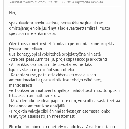
Viimeisin muokkaus
: elokuu 10, 2005, 12:10:08 käyttäjältä karoliina
Hei,
Spekulaatiota, spekulaatiota, persaukisena (lue ultran
omistajana) en ole juuri nyt allaolevaa teettämässä, mutta
spekuloin mielenkiinnosta:
Olen tuossa miettinyt että miksi experimental-koneprojektia
jossa suunnitellaan
uusi konetyyppi ei voisi tehdä projektityönä niin että
- Itse olisi pääsuunnittelija, projektipäällikkö ja arkkitehti
- Alihankkisi osan suunnittelutyöstä, esimerkiksi
lujuuslaskennan ja airfoil-suunnittelun
- Rakentaisi itse, paitsi että alihankkisi maalauksen
ammattimaalarilla (jotta ei olisi itse tehdyn näköinen),
mahdollisesti
verhouksen ammattiverhoilijalla ja mahdollisesti moottoripukin
hitsauksen ammattihenkilöllä
- Mikäli lentokone olisi epäperinteinen, voisi olla viisasta teettää
koelennot ammattikoelentäjällä.
- Projektin valvoja olisi lähinnä tarkastajan asemassa, onko
tehty työt asiallisesti ja virheettömästi
Eli onko tämmöinen menettely mahdollista. Arvelisin että on,