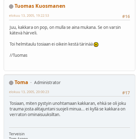
Tuomas Kuosmanen
elokuu 13, 2005, 19:22:53
#16
Juu, kakkara on pop, on mulla se aina mukana. Se on varsin
kätevä härveli.
Toi helmitaulu tosiaan ei oikein kestä tärinää
//Tuomas
Toma
Administrator
elokuu 13, 2005, 20:00:23
#17
Tosiaan, miten pystyin unohtamaan kakkaran, ehkä se oli joku
trauma josta alitajuntani suojeli minua... ei kyllä se kakkara on
verraton ominaisuuksiltan.
Terveisin
Tom Arppe