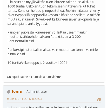
Piirustusten myyjä väittää tuon laitteen rakennusajaksi 800-
1000 tuntia. Uskoisin tuon tekemiseen riittävän reilut tuhat
tuntia. Kone on helppo ja nopea tehdä. Siipikin niitataan cherry
rivet tyyppisillä poppareilla kasaan eikä sinne sisälle tule mitään
muuta kuin kaaret. Siivekkeet kaikkineen siiven ulkopuolella ja
saranat pianolanka tyyppiä.
Painojen puolesta koneeseen voi laittaa useammankin
moottorivaihtoehdon alkaen Rotaxista aina O-200
Continentaliin asti.
Runko/siipimateriaalit maksaa vain muutaman tonnin valmiille
pinnalle asti.
10 tuntia/viikonloppu ja 2 vuotta= 1000 h
Quidquid Latine dictum sit, altum videtur
Toma
Administrator
toukokuu 14, 2011, 16:54:23
#5
Ja jos nopsaan haluaa ilmaan tosin ilman että tuo 2 paikkaisuus