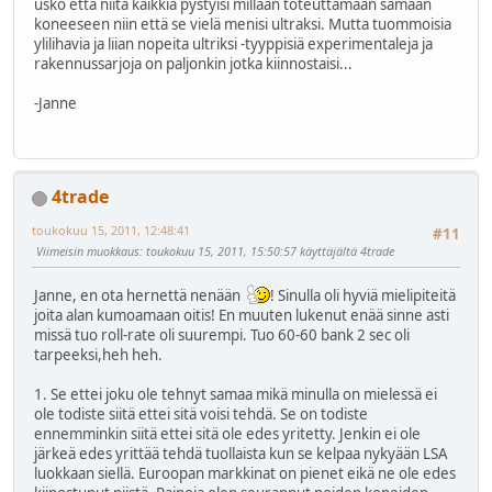
usko että niitä kaikkia pystyisi millään toteuttamaan samaan
koneeseen niin että se vielä menisi ultraksi. Mutta tuommoisia
ylilihavia ja liian nopeita ultriksi -tyyppisiä experimentaleja ja
rakennussarjoja on paljonkin jotka kiinnostaisi...
-Janne
4trade
toukokuu 15, 2011, 12:48:41
#11
Viimeisin muokkaus
: toukokuu 15, 2011, 15:50:57 käyttäjältä 4trade
Janne, en ota hernettä nenään
! Sinulla oli hyviä mielipiteitä
joita alan kumoamaan oitis! En muuten lukenut enää sinne asti
missä tuo roll-rate oli suurempi. Tuo 60-60 bank 2 sec oli
tarpeeksi,heh heh.
1. Se ettei joku ole tehnyt samaa mikä minulla on mielessä ei
ole todiste siitä ettei sitä voisi tehdä. Se on todiste
ennemminkin siitä ettei sitä ole edes yritetty. Jenkin ei ole
järkeä edes yrittää tehdä tuollaista kun se kelpaa nykyään LSA
luokkaan siellä. Euroopan markkinat on pienet eikä ne ole edes