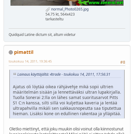
normal_Photo0265.jpg
54.75 kt, 564x423
tarkasteltu
Quidquid Latine dictum sit, altum videtur
pimattil
toukokuu 14, 2011, 19:36:45
#8
Lainaus käyttäjältä: 4trade - toukokuu 14, 2011, 17:56:31
Ajatus oli löytää oikea rähjävehje mikä sopii ultrien
määritelmän sisään ja lennettäväksi ultran lupakirjalla.
Tuolla Sonerai 2:lla on lähes samat suoritusarvot Pitts
S1 C:n kanssa, silti sillä voi kuljettaa kaveria ja lentää
ultrapahvilla mikäli sen sakkausnopeutta saa tiputettua
hieman. Lisäksi kone on edullinen rakentaa ja ylläpitää.
Oletko miettinyt, että joku muukin olisi voinut olla kiinnostunut