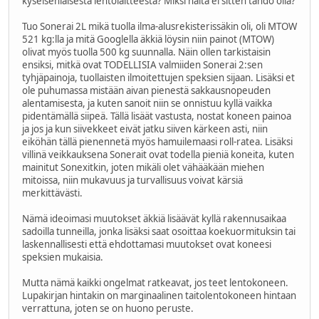
kyseisenlaisesta lentolaitteesta? Miksi näitä ei sitten tahdo olla?
Tuo Sonerai 2L mikä tuolla ilma-alusrekisterissäkin oli, oli MTOW
521 kg:lla ja mitä Googlella äkkiä löysin niin painot (MTOW)
olivat myös tuolla 500 kg suunnalla. Näin ollen tarkistaisin
ensiksi, mitkä ovat TODELLISIA valmiiden Sonerai 2:sen
tyhjäpainoja, tuollaisten ilmoitettujen speksien sijaan. Lisäksi et
ole puhumassa mistään aivan pienestä sakkausnopeuden
alentamisesta, ja kuten sanoit niin se onnistuu kyllä vaikka
pidentämällä siipeä. Tällä lisäät vastusta, nostat koneen painoa
ja jos ja kun siivekkeet eivät jatku siiven kärkeen asti, niin
eiköhän tällä pienennetä myös hamuilemaasi roll-ratea. Lisäksi
villinä veikkauksena Sonerait ovat todella pieniä koneita, kuten
mainitut Sonexitkin, joten mikäli olet vähääkään miehen
mitoissa, niin mukavuus ja turvallisuus voivat kärsiä
merkittävästi.
Nämä ideoimasi muutokset äkkiä lisäävät kyllä rakennusaikaa
sadoilla tunneilla, jonka lisäksi saat osoittaa koekuormituksin tai
laskennallisesti että ehdottamasi muutokset ovat koneesi
speksien mukaisia.
Mutta nämä kaikki ongelmat ratkeavat, jos teet lentokoneen.
Lupakirjan hintakin on marginaalinen taitolentokoneen hintaan
verrattuna, joten se on huono peruste.