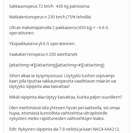
Sakkausnopeus 72 km/h 430 kg painoisena.
Matkalentonopeus n 230 km/h (75% tehoilla)
Ultran maksimipainoilla 2 paikkaisena (450 kg) + - 4.6 G
operatiivinen.
Yksipaikkaisena yli 6 G operatiivinen.
Vaakakierrenopeus n 200 astetta/sek
[attachimg=#][/attachimg][attachimg=#][/attachimg]
Sitten alkaa se kysymysosuus: Löytyykö tuohon sopivampi
kaari jolla tiputtaa sakkausnopeutta vaadittavan määrän vai
täytyykö siipipinta alaa kasvattaa?
Mikäli siipipinta alaa täytyy kasvattaa, kuinka paljon suunilleen?
Olen miettimässä tätä yhteisen hyvän periaatteella, siis omaa
hupia, etsimässä kunnollista vaihtoehtoa ultrapiloteille
nykyisten melko rajoittuneiden vaihtoehtojen lisäksi.
Edit: Nykyinen siipipinta ala 7.8 neliötä ja kaari NACA 64A212.