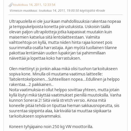
toukokuu 14, 2011, 12:33:54
Viimeisin muokkaus
: toukokuu 14, 2011, 19:00:50 käyttäjältä 4trade
Ultrapuolella ei ole juurikaan mahdollisuuksia rakentaa nopeaa
ja temppukelpoista konetta piirustuksista. Uskoisin täällä
olevan paljon ultrapilotteja jotka kaipaisivat muutakin kuin
maisemien katselua siitä lentolaitteestaan. Valmiita
vaihtoehtoja on kyllä, mutta niiden hinta rajaa koneet pois
suurimmalta osalta harrastajia. Ajan myötä tuollainen tilanne
pakottaa lentämään uuden lupakirjan tai pahimmillaan
näivettää ja lopettaa koko harrastuksen.
Olen miettinyt jo jonkin aikaa mikä olisi tuohon tarkoitukseen
sopiva kone. Minulla oli muutama vaatimus laitteelle:
Taitolentokelpoinen...Suhteellisen nopea...Edullinen ja helppo
rakentaa...2 paikkainen..
Noita vaatimuksia ei ollut helppo sovittaa yhteen, mutta jotain
kyllä löytyi mikä täyttää vaatimukset pienillä muutoksilla. Vanha
kunnon Sonerai 2! Siitä vielä stretch versio. Ainoa mitä
koneelle pitää tehdä on tiputtaa hieman sakkausnopeutta, siis
suurentaa siipipinta alaa, kärkiväliä tai muuttaa siipikaarta
tarkoitukseen sopivammaksi.
Koneen tyhjäpaino noin 250 kg VW moottorilla.