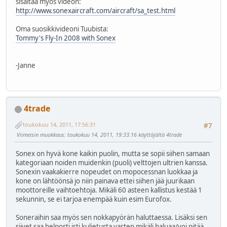
sisältää myös videon:
http://www.sonexaircraft.com/aircraft/sa_test.html
Oma suosikkivideoni Tuubista:
Tommy's Fly-In 2008 with Sonex
-Janne
4trade
toukokuu 14, 2011, 17:56:31
#7
Viimeisin muokkaus
: toukokuu 14, 2011, 19:33:16 käyttäjältä 4trade
Sonex on hyvä kone kaikin puolin, mutta se sopii siihen samaan
kategoriaan noiden muidenkin (puoli) velttojen ultrien kanssa.
Sonexin vaakakierre nopeudet on mopocessnan luokkaa ja
kone on lähtöönsä jo niin painava ettei siihen jää juurikaan
moottoreille vaihtoehtoja. Mikäli 60 asteen kallistus kestää 1
sekunnin, se ei tarjoa enempää kuin esim Eurofox.
Soneraihin saa myös sen nokkapyörän haluttaessa. Lisäksi sen
siivet saa helposti irti kuljetusta varten mikäli haluaa/voi pitää