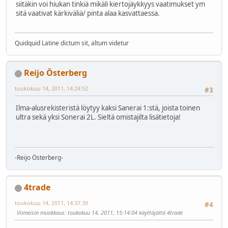
siitäkin voi hiukan tinkiä mikäli kiertojäykkyys vaatimukset ym
sitä vaativat kärkiväliä/ pinta alaa kasvattaessa.
Quidquid Latine dictum sit, altum videtur
Reijo Österberg
toukokuu 14, 2011, 14:24:52
#3
Ilma-alusrekisteristä löytyy kaksi Sanerai 1:stä, joista toinen
ultra sekä yksi Sonerai 2L. Sieltä omistajilta lisätietoja!
-Reijo Österberg-
4trade
toukokuu 14, 2011, 14:37:39
#4
Viimeisin muokkaus
: toukokuu 14, 2011, 15:14:04 käyttäjältä 4trade