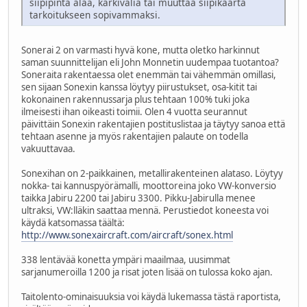
siipipinta alaa, kärkiväliä tai muuttaa siipikaarta
tarkoitukseen sopivammaksi.
Sonerai 2 on varmasti hyvä kone, mutta oletko harkinnut
saman suunnittelijan eli John Monnetin uudempaa tuotantoa?
Soneraita rakentaessa olet enemmän tai vähemmän omillasi,
sen sijaan Sonexin kanssa löytyy piirustukset, osa-kitit tai
kokonainen rakennussarja plus tehtaan 100% tuki joka
ilmeisesti ihan oikeasti toimii. Olen 4 vuotta seurannut
päivittäin Sonexin rakentajien postituslistaa ja täytyy sanoa että
tehtaan asenne ja myös rakentajien palaute on todella
vakuuttavaa.
Sonexihan on 2-paikkainen, metallirakenteinen alataso. Löytyy
nokka- tai kannuspyörämalli, moottoreina joko VW-konversio
taikka Jabiru 2200 tai Jabiru 3300. Pikku-Jabirulla menee
ultraksi, VW:lläkin saattaa mennä. Perustiedot koneesta voi
käydä katsomassa täältä:
http://www.sonexaircraft.com/aircraft/sonex.html
338 lentävää konetta ympäri maailmaa, uusimmat
sarjanumeroilla 1200 ja risat joten lisää on tulossa koko ajan.
Taitolento-ominaisuuksia voi käydä lukemassa tästä raportista,