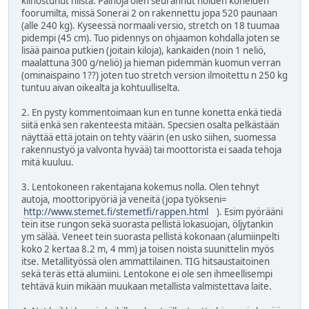
kiinostunut niistä. Painoja olen seurannut noiden koneiden
foorumilta, missä Sonerai 2 on rakennettu jopa 520 paunaan
(alle 240 kg). Kyseessä normaali versio, stretch on 18 tuumaa
pidempi (45 cm). Tuo pidennys on ohjaamon kohdalla joten se
lisää painoa putkien (joitain kiloja), kankaiden (noin 1 neliö,
maalattuna 300 g/neliö) ja hieman pidemmän kuomun verran
(ominaispaino 1??) joten tuo stretch version ilmoitettu n 250 kg
tuntuu aivan oikealta ja kohtuulliselta.
2. En pysty kommentoimaan kun en tunne konetta enkä tiedä
siitä enkä sen rakenteesta mitään. Specsien osalta pelkästään
näyttää että jotain on tehty väärin (en usko siihen, suomessa
rakennustyö ja valvonta hyvää) tai moottorista ei saada tehoja
mitä kuuluu.
3. Lentokoneen rakentajana kokemus nolla. Olen tehnyt
autoja, moottoripyöriä ja veneitä (jopa työkseni=
http://www.stemet.fi/stemetfi/rappen.html
). Esim pyörääni
tein itse rungon sekä suorasta pellistä lokasuojan, öljytankin
ym sälää. Veneet tein suorasta pellistä kokonaan (alumiinpelti
koko 2 kertaa 8.2 m, 4 mm) ja toisen noista suunittelin myös
itse. Metallityössä olen ammattilainen. TIG hitsaustaitoinen
sekä teräs että alumiini. Lentokone ei ole sen ihmeellisempi
tehtävä kuin mikään muukaan metallista valmistettava laite.