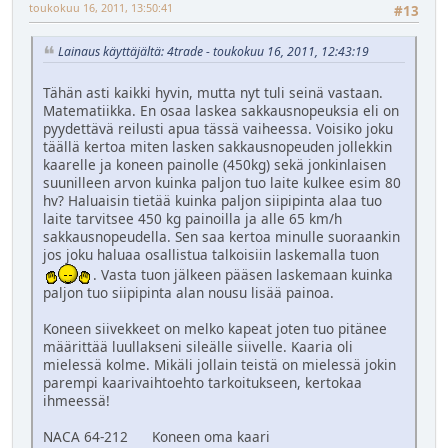
toukokuu 16, 2011, 13:50:41
#13
Lainaus käyttäjältä: 4trade - toukokuu 16, 2011, 12:43:19
Tähän asti kaikki hyvin, mutta nyt tuli seinä vastaan.
Matematiikka. En osaa laskea sakkausnopeuksia eli on
pyydettävä reilusti apua tässä vaiheessa. Voisiko joku
täällä kertoa miten lasken sakkausnopeuden jollekkin
kaarelle ja koneen painolle (450kg) sekä jonkinlaisen
suunilleen arvon kuinka paljon tuo laite kulkee esim 80
hv? Haluaisin tietää kuinka paljon siipipinta alaa tuo
laite tarvitsee 450 kg painoilla ja alle 65 km/h
sakkausnopeudella. Sen saa kertoa minulle suoraankin
jos joku haluaa osallistua talkoisiin laskemalla tuon
. Vasta tuon jälkeen pääsen laskemaan kuinka
paljon tuo siipipinta alan nousu lisää painoa.
Koneen siivekkeet on melko kapeat joten tuo pitänee
määrittää luullakseni sileälle siivelle. Kaaria oli
mielessä kolme. Mikäli jollain teistä on mielessä jokin
parempi kaarivaihtoehto tarkoitukseen, kertokaa
ihmeessä!
NACA 64-212 Koneen oma kaari