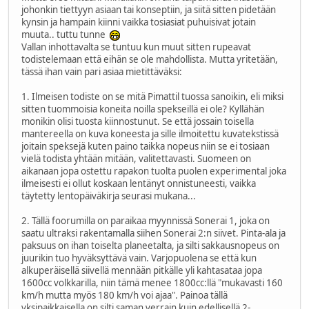
johonkin tiettyyn asiaan tai konseptiin, ja siitä sitten pidetään
kynsin ja hampain kiinni vaikka tosiasiat puhuisivat jotain
muuta.. tuttu tunne
Vallan inhottavalta se tuntuu kun muut sitten rupeavat
todistelemaan että eihän se ole mahdollista. Mutta yritetään,
tässä ihan vain pari asiaa mietittäväksi:
1. Ilmeisen todiste on se mitä Pimattil tuossa sanoikin, eli miksi
sitten tuommoisia koneita noilla spekseillä ei ole? Kyllähän
monikin olisi tuosta kiinnostunut. Se että jossain toisella
mantereella on kuva koneesta ja sille ilmoitettu kuvatekstissä
joitain speksejä kuten paino taikka nopeus niin se ei tosiaan
vielä todista yhtään mitään, valitettavasti. Suomeen on
aikanaan jopa ostettu rapakon tuolta puolen experimental joka
ilmeisesti ei ollut koskaan lentänyt onnistuneesti, vaikka
täytetty lentopäiväkirja seurasi mukana...
2. Tällä foorumilla on paraikaa myynnissä Sonerai 1, joka on
saatu ultraksi rakentamalla siihen Sonerai 2:n siivet. Pinta-ala ja
paksuus on ihan toiselta planeetalta, ja silti sakkausnopeus on
juurikin tuo hyväksyttävä vain. Varjopuolena se että kun
alkuperäisellä siivellä mennään pitkälle yli kahtasataa jopa
1600cc volkkarilla, niin tämä menee 1800cc:llä "mukavasti 160
km/h mutta myös 180 km/h voi ajaa". Painoa tällä
yksipaikkaisella on silti saman verrain kuin edellisellä 2-