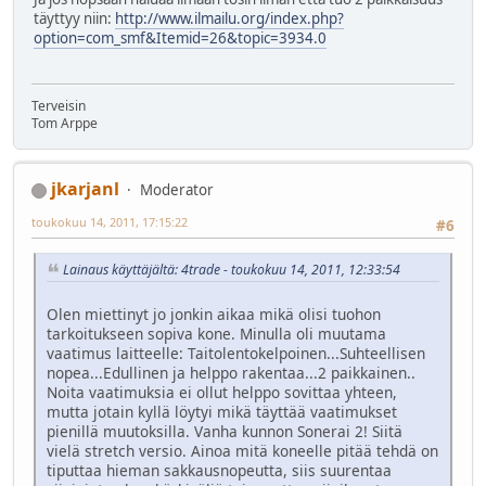
täyttyy niin:
http://www.ilmailu.org/index.php?
option=com_smf&Itemid=26&topic=3934.0
Terveisin
Tom Arppe
jkarjanl
Moderator
toukokuu 14, 2011, 17:15:22
#6
Lainaus käyttäjältä: 4trade - toukokuu 14, 2011, 12:33:54
Olen miettinyt jo jonkin aikaa mikä olisi tuohon
tarkoitukseen sopiva kone. Minulla oli muutama
vaatimus laitteelle: Taitolentokelpoinen...Suhteellisen
nopea...Edullinen ja helppo rakentaa...2 paikkainen..
Noita vaatimuksia ei ollut helppo sovittaa yhteen,
mutta jotain kyllä löytyi mikä täyttää vaatimukset
pienillä muutoksilla. Vanha kunnon Sonerai 2! Siitä
vielä stretch versio. Ainoa mitä koneelle pitää tehdä on
tiputtaa hieman sakkausnopeutta, siis suurentaa