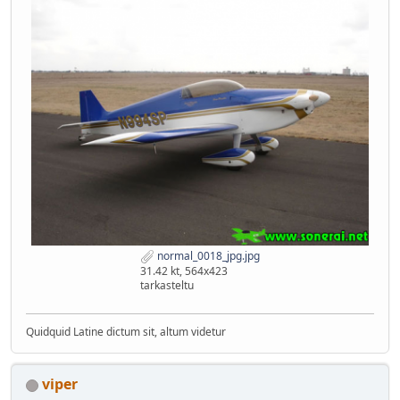
normal_0018_jpg.jpg
31.42 kt, 564x423
tarkasteltu
Quidquid Latine dictum sit, altum videtur
viper