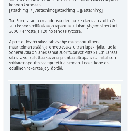
koneen kotonaan.
[attachimg=#][/attachimg][attachimg=#][/attachimg]
Tuo Sonerai antaa mahdollisuuden tunkea keulaan vaikka O-
200 koneen millä alkaa jo tapahtua. Hiukan lyhyempi potkuri,
3000 kierrosta ja 120 hp tehoa käytössä.
Ajatus oli löytää oikea rähjävehje mikä sopii ultrien
määritelmän sisään ja lennettäväksi ultran lupakirjalla. Tuolla
Sonerai 2:lla on lähes samat suoritusarvot Pitts S1 C:n kanssa,
silti sillä voi kuljettaa kaveria ja lentää ultrapahvilla mikäli sen
sakkausnopeutta saa tiputettua hieman. Lisäksi kone on
edullinen rakentaa ja ylläpitää.