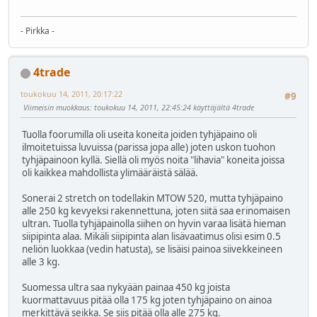
- Pirkka -
4trade
toukokuu 14, 2011, 20:17:22
#9
Viimeisin muokkaus
: toukokuu 14, 2011, 22:45:24 käyttäjältä 4trade
Tuolla foorumilla oli useita koneita joiden tyhjäpaino oli
ilmoitetuissa luvuissa (parissa jopa alle) joten uskon tuohon
tyhjäpainoon kyllä. Siellä oli myös noita "lihavia" koneita joissa
oli kaikkea mahdollista ylimääräistä sälää.
Sonerai 2 stretch on todellakin MTOW 520, mutta tyhjäpaino
alle 250 kg kevyeksi rakennettuna, joten siitä saa erinomaisen
ultran. Tuolla tyhjäpainolla siihen on hyvin varaa lisätä hieman
siipipinta alaa. Mikäli siipipinta alan lisävaatimus olisi esim 0.5
neliön luokkaa (vedin hatusta), se lisäisi painoa siivekkeineen
alle 3 kg.
Suomessa ultra saa nykyään painaa 450 kg joista
kuormattavuus pitää olla 175 kg joten tyhjäpaino on ainoa
merkittävä seikka. Se siis pitää olla alle 275 kg.