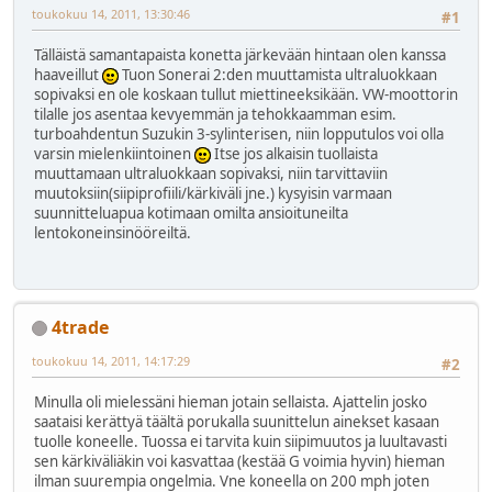
toukokuu 14, 2011, 13:30:46
#1
Tälläistä samantapaista konetta järkevään hintaan olen kanssa
haaveillut
Tuon Sonerai 2:den muuttamista ultraluokkaan
sopivaksi en ole koskaan tullut miettineeksikään. VW-moottorin
tilalle jos asentaa kevyemmän ja tehokkaamman esim.
turboahdentun Suzukin 3-sylinterisen, niin lopputulos voi olla
varsin mielenkiintoinen
Itse jos alkaisin tuollaista
muuttamaan ultraluokkaan sopivaksi, niin tarvittaviin
muutoksiin(siipiprofiili/kärkiväli jne.) kysyisin varmaan
suunnitteluapua kotimaan omilta ansioituneilta
lentokoneinsinööreiltä.
4trade
toukokuu 14, 2011, 14:17:29
#2
Minulla oli mielessäni hieman jotain sellaista. Ajattelin josko
saataisi kerättyä täältä porukalla suunittelun ainekset kasaan
tuolle koneelle. Tuossa ei tarvita kuin siipimuutos ja luultavasti
sen kärkiväliäkin voi kasvattaa (kestää G voimia hyvin) hieman
ilman suurempia ongelmia. Vne koneella on 200 mph joten