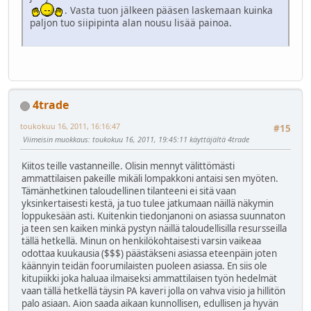
. Vasta tuon jälkeen pääsen laskemaan kuinka
paljon tuo siipipinta alan nousu lisää painoa.
4trade
toukokuu 16, 2011, 16:16:47
#15
Viimeisin muokkaus
: toukokuu 16, 2011, 19:45:11 käyttäjältä 4trade
Kiitos teille vastanneille. Olisin mennyt välittömästi
ammattilaisen pakeille mikäli lompakkoni antaisi sen myöten.
Tämänhetkinen taloudellinen tilanteeni ei sitä vaan
yksinkertaisesti kestä, ja tuo tulee jatkumaan näillä näkymin
loppukesään asti. Kuitenkin tiedonjanoni on asiassa suunnaton
ja teen sen kaiken minkä pystyn näillä taloudellisilla resursseilla
tällä hetkellä. Minun on henkilökohtaisesti varsin vaikeaa
odottaa kuukausia ($$$) päästäkseni asiassa eteenpäin joten
käännyin teidän foorumilaisten puoleen asiassa. En siis ole
kitupiikki joka haluaa ilmaiseksi ammattilaisen työn hedelmät
vaan tällä hetkellä täysin PA kaveri jolla on vahva visio ja hillitön
palo asiaan. Aion saada aikaan kunnollisen, edullisen ja hyvän