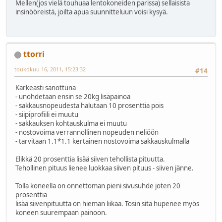
Mellen(jos vielä touhuaa lentokoneiden parissa) sellaisista
insinööreistä, joilta apua suunnitteluun voisi kysyä.
ttorri
toukokuu 16, 2011, 15:23:32
#14
Karkeasti sanottuna
- unohdetaan ensin se 20kg lisäpainoa
- sakkausnopeudesta halutaan 10 prosenttia pois
- siipiprofiili ei muutu
- sakkauksen kohtauskulma ei muutu
- nostovoima verrannollinen nopeuden neliöön
- tarvitaan 1.1*1.1 kertainen nostovoima sakkauskulmalla
Elikkä 20 prosenttia lisää siiven tehollista pituutta.
Tehollinen pituus lienee luokkaa siiven pituus - siiven jänne.
Tolla koneella on onnettoman pieni sivusuhde joten 20
prosenttia
lisää siivenpituutta on hieman liikaa. Tosin sitä hupenee myös
koneen suurempaan painoon.