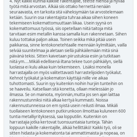
4. Nyt kaikki kunnia kaikille rakentajille, teette hienoa ja hyvää
työtä mitä arvostan. Älkää siis ottako hernettä nenään
seuraavasta, en tarkoita sitä väheksymään tai arvostelemaan
ketään. Suurin osa rakentajista tuhraa aikaa siihen koneen
tekemiseen kokemattomuuttaan liikaa. Usein syynä on
kokemattomuus työssä, siis opetellaan niitä taitoja mitä
tarvitaan esim metallin kanssa samalla kun rakennetaan. Siihen
kuluu tottakai paljon aikaa. Toinen seikka mikä pitää usein
paikkansa, sinne lentokonetehtaalle mennään kylmiltään, vailla
selvää suunitelmaa ja aletaan siellä pähkäilemään mitä sinä
päivänä tekisi. Sitten kaivetaan piirustuksia esiin ja tutkitaan
niitä ym....Mikäli edellisenä iltana tekee tuon pähkäilyn, siellä
luolassa ei kulu aikaa kuin tekemiseen. Lisäksi monella
harrastajalla on myös valitettavasti harrastelijoiden työkalut.
Kehnot työkalut ja kokematon käyttäjä niille vie aikaa
tuhottomasti. Suurin syy kuitenkin noihin hurjiin tunteihin on
se haaveilu. Katsellaan sitä konetta, ollaan mielessään jo
ilmassa. Se on mainiota, myönnän,mutta jos sen ajan laittaa
rakennustunniksi niitä alkaa kertyä kummasti. Noissa
rakennustunneissa on em syistä usein reilusti ilmaa. Mikäli
tuollaiseen lentokoneen putkirunkoon ilmoittaa kuluneen 600
tuntia metalliyrityksessä, saa lopputilin. Kuitenkin on
harrastajia jotka kertovat tuonsuuntaisia tunteja. Tähän
loppuun kaikille rakentajille, älkää hellittäkö! Kaikki työ, oli se
sitten hidasta ja kokematonta tai ammattimaista ja nopeaa, on