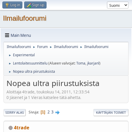
Log in
Sign up
Ilmailufoorumi
Main Menu
Ilmailufoorumi
Forum
Ilmailufoorumi
Ilmailufoorumi
►
►
►
Experimental
►
Lentolaitesuunnittelu
(Alueen valvojat:
Toma
,
jkarjanl
)
►
Nopea ultra piirustuksista
►
Nopea ultra piirustuksista
Aloittaja 4trade, toukokuu 14, 2011, 12:33:54
0 Jäsenet ja 1 Vieras katselee tätä aihetta.
2
3
Sivuja
1
SIIRRY ALAS
KÄYTTÄJÄN TOIMET
4trade