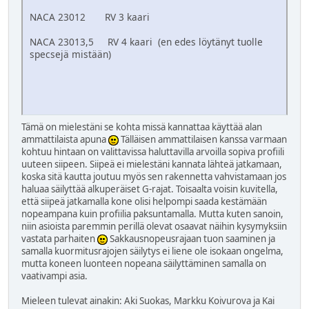
NACA 23012 RV 3 kaari
NACA 23013,5 RV 4 kaari (en edes löytänyt tuolle
specsejä mistään)
Tämä on mielestäni se kohta missä kannattaa käyttää alan
ammattilaista apuna
Tälläisen ammattilaisen kanssa varmaan
kohtuu hintaan on valittavissa haluttavilla arvoilla sopiva profiili
uuteen siipeen. Siipeä ei mielestäni kannata lähteä jatkamaan,
koska sitä kautta joutuu myös sen rakennetta vahvistamaan jos
haluaa säilyttää alkuperäiset G-rajat. Toisaalta voisin kuvitella,
että siipeä jatkamalla kone olisi helpompi saada kestämään
nopeampana kuin profiilia paksuntamalla. Mutta kuten sanoin,
niin asioista paremmin perillä olevat osaavat näihin kysymyksiin
vastata parhaiten
Sakkausnopeusrajaan tuon saaminen ja
samalla kuormitusrajojen säilytys ei liene ole isokaan ongelma,
mutta koneen luonteen nopeana säilyttäminen samalla on
vaativampi asia.
Mieleen tulevat ainakin: Aki Suokas, Markku Koivurova ja Kai