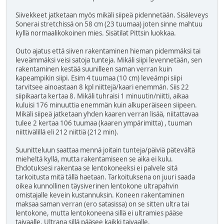
Siivekkeet jatketaan myös mikäli siipeä pidennetään. Sisäleveys
Sonerai stretchissä on 58 cm (23 tuumaa) joten sinne mahtuu
kyllä normaalikokoinen mies. Sisätilat Pittsin luokkaa.
Outo ajatus että siiven rakentaminen hieman pidemmäksi tai
leveämmäksi veisi satoja tunteja. Mikäli siipi levennetään, sen
rakentaminen kestää suunilleen saman verran kuin
kapeampikin siipi. Esim 4 tuumaa (10 cm) leveämpi siipi
tarvitsee ainoastaan 8 kpl niittejä/kaari enemmän. Siis 22
siipikaarta kertaa 8. Mikäli tuhraisi 1 minuutin/niitti, aikaa
kuluisi 176 minuuttia enemmän kuin alkuperäiseen siipeen.
Mikäli siipeä jatketaan yhden kaaren verran lisää, niitattavaa
tulee 2 kertaa 106 tuumaa (kaaren ympärimitta) , tuuman
niittivälillä eli 212 niittiä (212 min).
Suunitteluun saattaa mennä joitain tunteja/päiviä pätevältä
mieheltä kyllä, mutta rakentamiseen se aika ei kulu.
Ehdotuksesi rakentaa se lentokoneeksi ei palvele sitä
tarkoitusta mitä tällä haetaan. Tarkoituksena on juuri saada
oikea kunnollinen täysiverinen lentokone ultrapahvin
omistajalle kevein kustannuksin. Koneen rakentaminen
maksaa saman verran (ero satasissa) on se sitten ultra tai
lentokone, mutta lentokoneena sillä ei ultramies pääse
taivaalle. Ultrana sillä pääsee kaikki taivaalle.