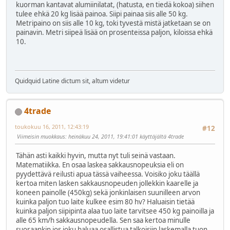
kuorman kantavat alumiinilatat, (hatusta, en tiedä kokoa) siihen
tulee ehkä 20 kg lisää painoa. Siipi painaa siis alle 50 kg.
Metripaino on siis alle 10 kg, toki tyvestä mistä jatketaan se on
painavin. Metri siipeä lisää on prosenteissa paljon, kiloissa ehkä
10.
Quidquid Latine dictum sit, altum videtur
4trade
toukokuu 16, 2011, 12:43:19
#12
Viimeisin muokkaus
: heinäkuu 24, 2011, 19:41:01 käyttäjältä 4trade
Tähän asti kaikki hyvin, mutta nyt tuli seinä vastaan.
Matematiikka. En osaa laskea sakkausnopeuksia eli on
pyydettävä reilusti apua tässä vaiheessa. Voisiko joku täällä
kertoa miten lasken sakkausnopeuden jollekkin kaarelle ja
koneen painolle (450kg) sekä jonkinlaisen suunilleen arvon
kuinka paljon tuo laite kulkee esim 80 hv? Haluaisin tietää
kuinka paljon siipipinta alaa tuo laite tarvitsee 450 kg painoilla ja
alle 65 km/h sakkausnopeudella. Sen saa kertoa minulle
suoraankin jos joku haluaa osallistua talkoisiin laskemalla tuon