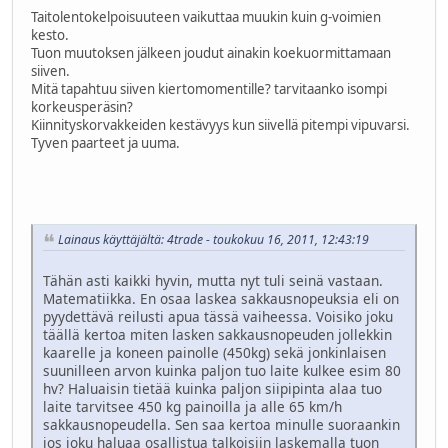
Taitolentokelpoisuuteen vaikuttaa muukin kuin g-voimien
kesto.
Tuon muutoksen jälkeen joudut ainakin koekuormittamaan
siiven.
Mitä tapahtuu siiven kiertomomentille? tarvitaanko isompi
korkeusperäsin?
Kiinnityskorvakkeiden kestävyys kun siivellä pitempi vipuvarsi.
Tyven paarteet ja uuma.
Lainaus käyttäjältä: 4trade - toukokuu 16, 2011, 12:43:19
Tähän asti kaikki hyvin, mutta nyt tuli seinä vastaan.
Matematiikka. En osaa laskea sakkausnopeuksia eli on
pyydettävä reilusti apua tässä vaiheessa. Voisiko joku
täällä kertoa miten lasken sakkausnopeuden jollekkin
kaarelle ja koneen painolle (450kg) sekä jonkinlaisen
suunilleen arvon kuinka paljon tuo laite kulkee esim 80
hv? Haluaisin tietää kuinka paljon siipipinta alaa tuo
laite tarvitsee 450 kg painoilla ja alle 65 km/h
sakkausnopeudella. Sen saa kertoa minulle suoraankin
jos joku haluaa osallistua talkoisiin laskemalla tuon