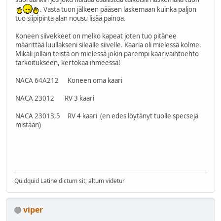
. Vasta tuon jälkeen pääsen laskemaan kuinka paljon
tuo siipipinta alan nousu lisää painoa.
Koneen siivekkeet on melko kapeat joten tuo pitänee
määrittää luullakseni sileälle siivelle. Kaaria oli mielessä kolme.
Mikäli jollain teistä on mielessä jokin parempi kaarivaihtoehto
tarkoitukseen, kertokaa ihmeessä!
NACA 64A212 Koneen oma kaari
NACA 23012 RV 3 kaari
NACA 23013,5 RV 4 kaari (en edes löytänyt tuolle specsejä
mistään)
Quidquid Latine dictum sit, altum videtur
viper