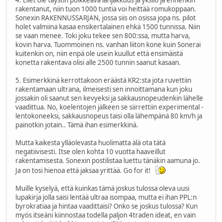
rakentanut, niin tuon 1000 tuntia voi heittää romukoppaan.
Sonexin RAKENNUSSARJAN, jossa siis on osissa jopa ns. pilot
holet valmiina kasaa ensikertalainen ehkä 1500 tunnissa. Niin
se vaan menee. Toki joku tekee sen 800:ssa, mutta harva,
kovin harva. Tuommoinen ns. vanhan liiton kone kuin Sonerai
kuitenkin on, niin enpä ole usein kuullut että ensimäistä
konetta rakentava olisi alle 2500 tunnin saanut kasaan.
5. Esimerkkinä kerrottakoon eräästä KR2:sta jota ruvettiin
rakentamaan ultrana, ilmeisesti sen innoittamana kun joku
jossakin oli saanut sen kevyeksi ja sakkausnopeudenkin lähelle
vaadittua. No, koelentojen jälkeen se siirrettiin experimental -
lentokoneeksi, sakkausnopeus taisi olla lähempänä 80 km/h ja
painotkin jotain.. Tämä ihan esimerkkinä.
Mutta kaikesta ylläolevasta huolimatta älä ota tätä
negatiivisesti. Itse olen kohta 10 vuotta haaveillut
rakentamisesta. Sonexin postilistaa luettu tänäkin aamuna jo.
Ja on tosi hienoa että jaksaa yrittää. Go for it!
Muille kyselyä, että kuinkas tämä joskus tulossa oleva uusi
lupakirja jolla saisi lentää ultraa isompaa, mutta ei ihan PPL:n
byrokratiaa ja hintaa vaadittaisi? Onko se joskus tulossa? Kun
myös itseäni kiinnostaa todella paljon 4traden ideat, en vain