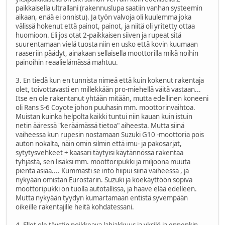
paikkaisella ultrallani (rakennuslupa saatiin vanhan systeemin
aikaan, enää ei onnistu). Ja työn valvoja oli kuulemma joka
välissä hokenut että painot, painot, ja niitä oli yritetty ottaa
huomioon. Eli jos otat 2-paikkaisen siiven ja rupeat sitä
suurentamaan vielä tuosta niin en usko että kovin kuumaan
raaseriin päädyt, ainakaan sellaisella moottorilla mikä noihin
painoihin reaalielämässä mahtuu.
3. En tiedä kun en tunnista nimeä että kuin kokenut rakentaja
olet, toivottavasti en millekkään pro-miehellä väitä vastaan...
Itse en ole rakentanut yhtään mitään, mutta edellinen koneeni
oli Rans S-6 Coyote johon puuhasin mm. moottorinvaihtoa.
Muistan kuinka helpolta kaikki tuntui niin kauan kuin istuin
netin ääressä "keräämässä tietoa" aiheesta. Mutta siinä
vaiheessa kun rupesin nostamaan Suzuki G10 -moottoria pois
auton nokalta, näin omin silmin että imu- ja pakosarjat,
sytytysvehkeet + kaasari täytyisi käytännössä rakentaa
tyhjästä, sen lisäksi mm. moottoripukki ja miljoona muuta
pientä asiaa.... Kummasti se into hiipui siinä vaiheessa , ja
nykyään omistan Eurostarin. Suzuki ja koekäyttöön sopiva
moottoripukki on tuolla autotallissa, ja haave elää edelleen.
Mutta nykyään tyydyn kumartamaan entistä syvempään
oikeille rakentajille heitä kohdatessani.
4. Ellet ole täystin poikkeava lahjakkuus ja yksilö ja ennenkin