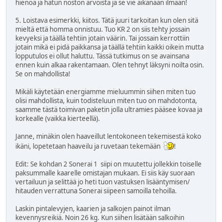
hienoa ja hatun noston arvoista ja se vie aikanaan ilmaan!
5. Loistava esimerkki, kiitos. Tätä juuri tarkoitan kun olen sitä
mieltä että homma onnistuu. Tuo KR 2 on siis tehty jossain
kevyeksi ja täällä tehtiin jotain väärin. Tai jossain kerrottiin
jotain mikä ei pidä paikkansa ja täällä tehtiin kaikki oikein mutta
lopputulos ei ollut haluttu. Tässä tutkimus on se avainsana
ennen kuin alkaa rakentamaan. Olen tehnyt läksyni noilta osin.
Se on mahdollista!
Mikäli käytetään energiamme mieluummin siihen miten tuo
olisi mahdollista, kuin todisteluun miten tuo on mahdotonta,
saamme tästä toimivan paketin jolla ultramies pääsee kovaa ja
korkealle (vaikka kierteellä).
Janne, minäkin olen haaveillut lentokoneen tekemisestä koko
ikäni, lopetetaan haaveilu ja ruvetaan tekemään
!
Edit: Se kohdan 2 Sonerai 1 siipi on muutettu jollekkin toiselle
paksummalle kaarelle omistajan mukaan. Ei siis käy suoraan
vertailuun ja selittää jo heti tuon vastuksen lisääntymisen/
hitauden verrattuna Sonerai siipeen samoilla tehoilla.
Laskin pintalevyjen, kaarien ja salkojen painot ilman
kevennysreikiä. Noin 26 kg. Kun siihen lisätään salkoihin