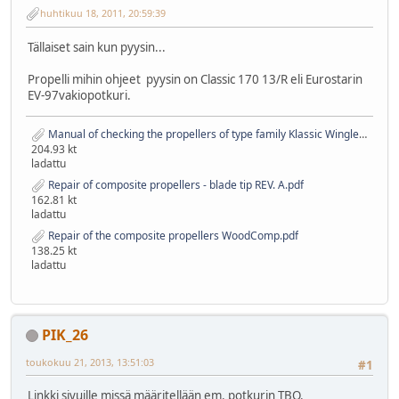
huhtikuu 18, 2011, 20:59:39
Tällaiset sain kun pyysin...
Propelli mihin ohjeet pyysin on Classic 170 13/R eli Eurostarin
EV-97vakiopotkuri.
Manual of checking the propellers of type family Klassic Winglet Effic Propuls AF.pdf
204.93 kt
ladattu
Repair of composite propellers - blade tip REV. A.pdf
162.81 kt
ladattu
Repair of the composite propellers WoodComp.pdf
138.25 kt
ladattu
PIK_26
toukokuu 21, 2013, 13:51:03
#1
Linkki sivuille missä määritellään em. potkurin TBO.