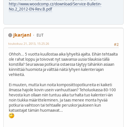
http://www.woodcomp.cz/download/Service-Bulletin-
No.2_2012-EN-Rev.B.pdf
jkarjanl
EUT
toukokuu 21, 2013, 15:25:26
#2
Ohhoh... 5 vuotta kuullostaa aika lyhyeltä ajalta. Eihän tehtaalta
ole rahat loppu ja toivovat nyt saavansa uusia tilauksia tällä
konstilla? Seuraavaa potkuria ostaessa täytyy tähänkin asiaan
kiinnittää huomiota ja välttää näitä lyhyen kalenteriajan
vehkeitä.
Ei muuten, mutta kun noita komposiittopotkureita ei kaiketi
ilmassa hajoile kovin usein vanhuuttaan? Teholuokassa 80-100
hevosta kun ollaan niin tuntuu aika turhalta tuo kalenteri-iän
noin tiukka määritteleminen. Ja taas menee monta hyvää
potkuria vaihtoon tai tehtaalle peruskorjaukseen kun
katsastajat tämän huomaavat...