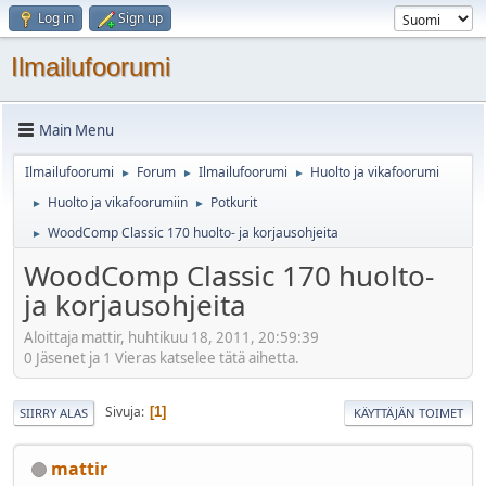
Log in
Sign up
Ilmailufoorumi
Main Menu
Ilmailufoorumi
Forum
Ilmailufoorumi
Huolto ja vikafoorumi
►
►
►
Huolto ja vikafoorumiin
Potkurit
►
►
WoodComp Classic 170 huolto- ja korjausohjeita
►
WoodComp Classic 170 huolto-
ja korjausohjeita
Aloittaja mattir, huhtikuu 18, 2011, 20:59:39
0 Jäsenet ja 1 Vieras katselee tätä aihetta.
Sivuja
1
SIIRRY ALAS
KÄYTTÄJÄN TOIMET
mattir