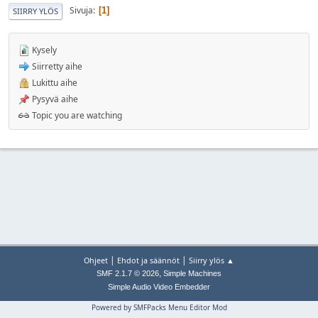
Sivuja
1
SIIRRY YLÖS
Kysely
Siirretty aihe
Lukittu aihe
Pysyvä aihe
Topic you are watching
|
|
Ohjeet
Ehdot ja säännöt
Siirry ylös ▲
,
SMF 2.1.7 © 2026
Simple Machines
Simple Audio Video Embedder
Powered by SMFPacks Menu Editor Mod