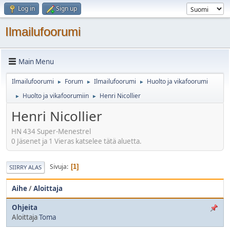
Log in
Sign up
Ilmailufoorumi
Main Menu
Ilmailufoorumi
Forum
Ilmailufoorumi
Huolto ja vikafoorumi
►
►
►
Huolto ja vikafoorumiin
Henri Nicollier
►
►
Henri Nicollier
HN 434 Super-Menestrel
0 Jäsenet ja 1 Vieras katselee tätä aluetta.
Sivuja
1
SIIRRY ALAS
Aihe
/
Aloittaja
Ohjeita
Aloittaja
Toma