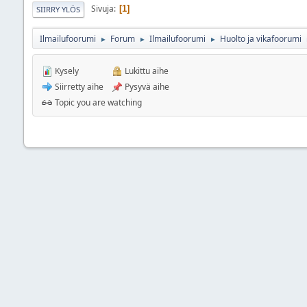
Sivuja
1
SIIRRY YLÖS
Ilmailufoorumi
Forum
Ilmailufoorumi
Huolto ja vikafoorumi
►
►
►
Kysely
Lukittu aihe
Siirretty aihe
Pysyvä aihe
Topic you are watching