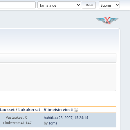
taukset
/
Lukukerrat
Viimeisin viesti
Vastaukset: 0
huhtikuu 23, 2007, 15:24:14
Lukukerrat: 41,147
by
Toma