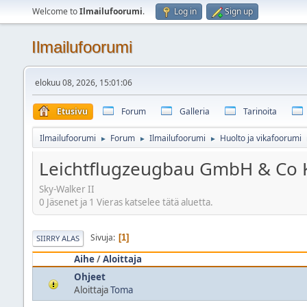
Welcome to
Ilmailufoorumi
.
Log in
Sign up
Ilmailufoorumi
elokuu 08, 2026, 15:01:06
Etusivu
Forum
Galleria
Tarinoita
Ilmailufoorumi
Forum
Ilmailufoorumi
Huolto ja vikafoorumi
►
►
►
Leichtflugzeugbau GmbH & Co 
Sky-Walker II
0 Jäsenet ja 1 Vieras katselee tätä aluetta.
Sivuja
1
SIIRRY ALAS
Aihe
/
Aloittaja
Ohjeet
Aloittaja
Toma