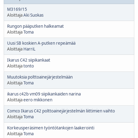
M3169/15
Aloittaja
Aki Suokas
Rungon pääputken halkeamat
Aloittaja
Toma
Uusi SB koskien A-putken repeämää
Aloittaja
HarriL
Ikarus C42 siipikankaat
Aloittaja
tonto
Muutoksia polttoainejärjestelmään
Aloittaja
Toma
ikarus c42b vm09 siipikankaiden narina
Aloittaja
eero mikkonen
Comco Ikarus C42 polttoainejärjestelmän liittimien vaihto
Aloittaja
Toma
Korkeusperäsimen työntötankojen laakerointi
Aloittaja
Toma