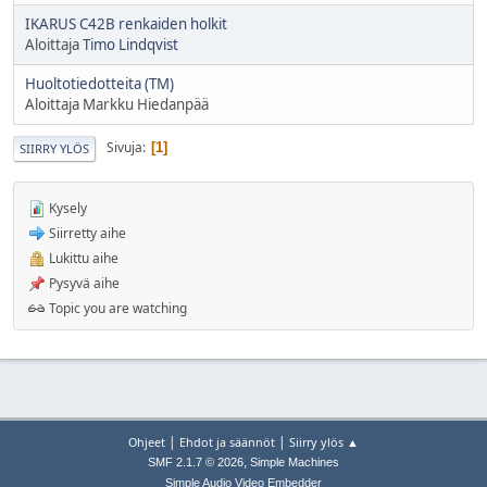
IKARUS C42B renkaiden holkit
Aloittaja
Timo Lindqvist
Huoltotiedotteita (TM)
Aloittaja Markku Hiedanpää
Sivuja
1
SIIRRY YLÖS
Kysely
Siirretty aihe
Lukittu aihe
Pysyvä aihe
Topic you are watching
|
|
Ohjeet
Ehdot ja säännöt
Siirry ylös ▲
,
SMF 2.1.7 © 2026
Simple Machines
Simple Audio Video Embedder