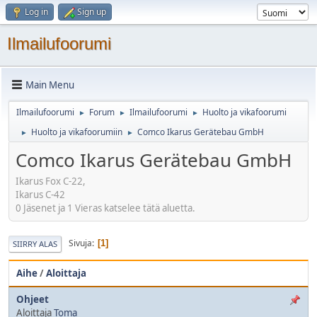
Log in
Sign up
Ilmailufoorumi
Main Menu
Ilmailufoorumi
Forum
Ilmailufoorumi
Huolto ja vikafoorumi
►
►
►
Huolto ja vikafoorumiin
Comco Ikarus Gerätebau GmbH
►
►
Comco Ikarus Gerätebau GmbH
Ikarus Fox C-22,
Ikarus C-42
0 Jäsenet ja 1 Vieras katselee tätä aluetta.
Sivuja
1
SIIRRY ALAS
Aihe
/
Aloittaja
Ohjeet
Aloittaja
Toma